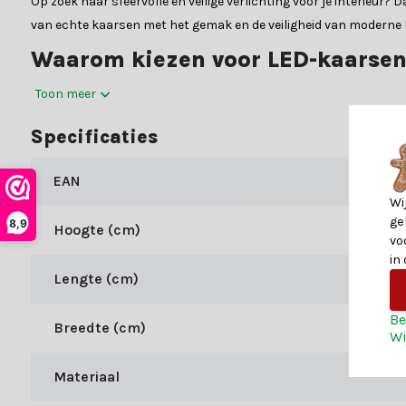
Op zoek naar sfeervolle en veilige verlichting voor je interieu
van echte kaarsen met het gemak en de veiligheid van moderne LE
Waarom kiezen voor LED-kaarsen
De LED-kaarsen van het merk Lumineo bieden de perfecte balans t
Toon meer
maken over kaarsvet of brandgevaar. Bovendien gaan onze LED-ka
Specificaties
LED-kaars:
Materiaal:
EAN
Kleur:
Wi
ge
8,9
Kleur verlichting:
Hoogte (cm)
vo
Specificaties
in
Lengte (cm)
Hieronder vind je enkele belangrijke specificaties van onze LED-
Be
Breedte (cm)
Diameter (cm):
Wi
Hoogte (cm):
Materiaal
Voeding:
batterij