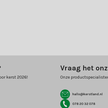
?
Vraag het onz
oor kerst 2026!
Onze productspecialiste
hallo@kerstland.nl
078 20 32 078