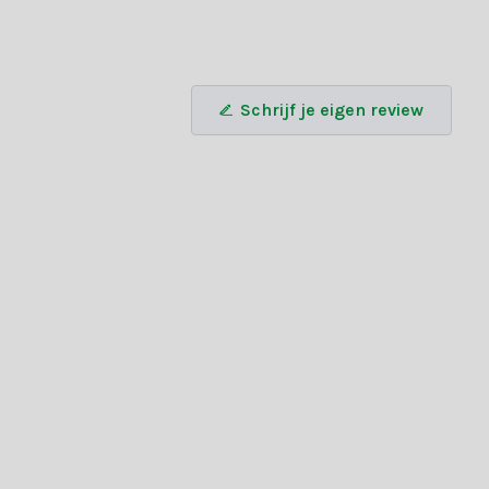
sen? Neem contact op met onze klantenservice of gebruik onze
Schrijf je eigen review
ED-kaarsen en maak van elk moment een bijzondere ervaring!