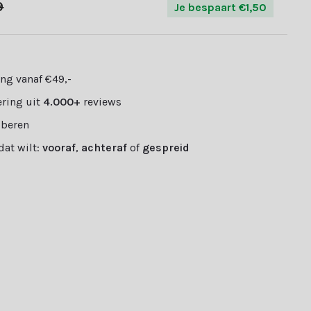
9
Je bespaart €1,50
ng vanaf €49,-
ring uit
4.000+
reviews
oberen
 dat wilt:
vooraf
,
achteraf
of
gespreid