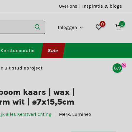
Over ons
|
Inspiratie & blogs
0
0
Inloggen
Kerstdecoratie
Sale
n uit
studieproject
8,9
boom kaars | wax |
m wit | ø7x15,5cm
jk alles Kerstverlichting
Merk:
Lumineo