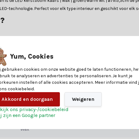
r? Dan is de LED kerstboom kaars | wax | groen/warm wit | ø7x15,5cm d
D-technologie. Perfect voor elk type interieur en geschikt voor elk 
?
ussen sfeer, veiligheid en gebruiksgemak. Ze zijn ideaal voor gezinne
arsen lang mee en zijn ze vaak voorzien van handige functies zoals 
Yum, Cookies
8720194790038
j gebruiken cookies om onze website goed te laten functioneren, he
bruik te analyseren en advertenties te personaliseren. Je kunt je
15,5
orkeuren instellen of alle cookies accepteren. Meer informatie vind 
 ons cookiebeleid.
7
Akkoord en doorgaan
Weigeren
kaarsen. Voor meer informatie raadpleeg je de specificatietabel.
kijk ons privacy-/cookiebeleid
7
j zijn een Google partner
Wax