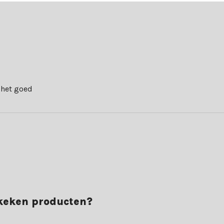
raties. Weet je nog niet zeker welke LED-kaarsen bij jouw wensen pas
maar ook van uitstekende voorwaarden. Ontdek de voordelen:
 het goed
 weet je zeker dat je goed zit. Bestel vandaag nog jouw sfeervolle L
ekeken producten?