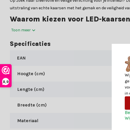
Op zoek naar sfeervolle en veilige verlichting voor je interieur
uitstraling van echte kaarsen met het gemak en de veiligheid va
Waarom kiezen voor LED-kaarsen
De LED-kaarsen van het merk Lumineo bieden de perfecte balans t
Toon meer
maken over kaarsvet of brandgevaar. Bovendien gaan onze LED-ka
Specificaties
LED-kaars:
Materiaal:
EAN
Kleur:
Kleur verlichting:
Hoogte (cm)
Wi
ge
Specificaties
8,9
vo
Lengte (cm)
in
Hieronder vind je enkele belangrijke specificaties van onze LED-
Breedte (cm)
Diameter (cm):
Be
Hoogte (cm):
Wi
Materiaal
Voeding:
batterij