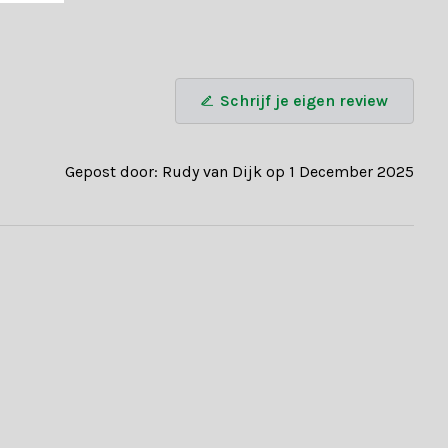
sen? Neem contact op met onze klantenservice of gebruik onze
Schrijf je eigen review
Gepost door: Rudy van Dijk op 1 December 2025
ED-kaarsen en maak van elk moment een bijzondere ervaring!