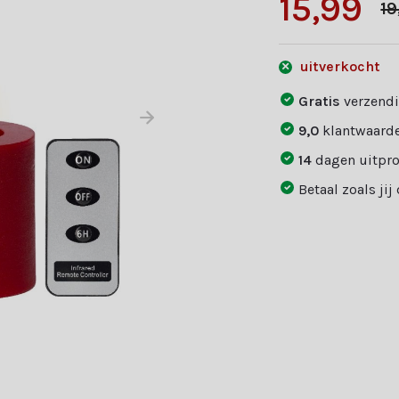
15,99
19
uitverkocht
Gratis
verzendi
9,0
klantwaarde
14
dagen uitpr
Betaal zoals jij