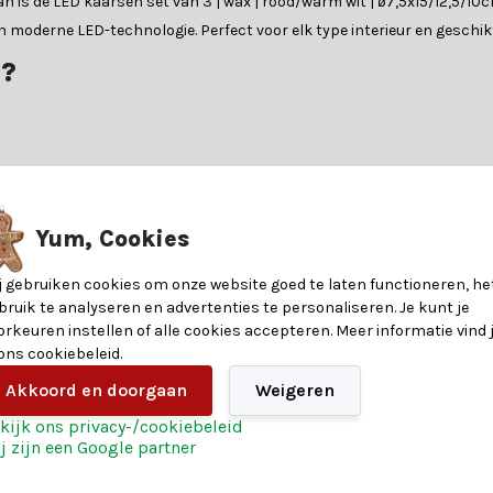
? Dan is de LED kaarsen set van 3 | wax | rood/warm wit | ø7,5x15/12,5
n moderne LED-technologie. Perfect voor elk type interieur en geschik
?
ussen sfeer, veiligheid en gebruiksgemak. Ze zijn ideaal voor gezinne
arsen lang mee en zijn ze vaak voorzien van handige functies zoals 
8720725547421
Yum, Cookies
19
j gebruiken cookies om onze website goed te laten functioneren, he
bruik te analyseren en advertenties te personaliseren. Je kunt je
orkeuren instellen of alle cookies accepteren. Meer informatie vind 
7
 ons cookiebeleid.
kaarsen. Voor meer informatie raadpleeg je de specificatietabel.
Akkoord en doorgaan
Weigeren
7
kijk ons privacy-/cookiebeleid
j zijn een Google partner
Wax