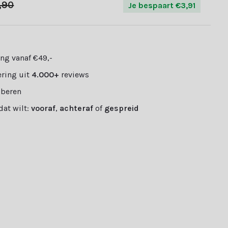
,90
Je bespaart €3,91
ng vanaf €49,-
ring uit
4.000+
reviews
oberen
 dat wilt:
vooraf
,
achteraf
of
gespreid