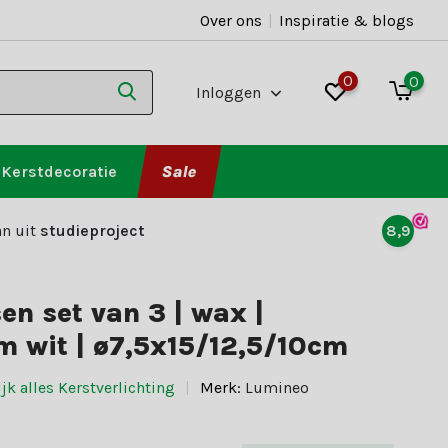
Over ons
|
Inspiratie & blogs
0
0
Inloggen
Kerstdecoratie
Sale
n uit
studieproject
8,9
en set van 3 | wax |
 wit | ø7,5x15/12,5/10cm
jk alles Kerstverlichting
Merk:
Lumineo