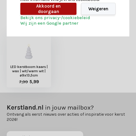
Akkoord en
Weigeren
doorgaan
Bekijk ons privacy-/cookiebeleid
Heb je nog interesse in deze recent bekeken
Wij zijn een Google partner
producten?
LED kerstboom kaars |
wax | wit/warm wit |
ø9x13,5cm
7,99
5,99
Kerstland.nl
in jouw mailbox?
Ontvang als eerst nieuws over acties of inspiratie voor kerst
2026!