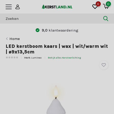
0
0
9,0
klantwaardering
Home
LED kerstboom kaars | wax | wit/warm wit
| ø9x13,5cm
Merk:
Lumineo
Bekijk alles Kerstverlichting