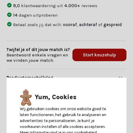
9,0
klantwaardering uit
4.000+
reviews
14
dagen uitproberen
Betaal zoals jij dat wilt:
vooraf
,
achteraf
of
gespreid
Twijfel je of dit jouw match is?
Beantwoord enkele vragen en
Start keuzehulp
we vinden jouw match.
Productomschrijving
Specificaties
Yum, Cookies
Wij gebruiken cookies om onze website goed te
Reviews
laten functioneren, het gebruik te analyseren en
advertenties te personaliseren. Je kunt je
voorkeuren instellen of alle cookies accepteren.
Delen
Meer informatie vind je in ons cookiebeleid.