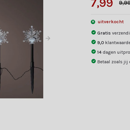
7,99
9,9
uitverkocht
Gratis
verzendi
9,0
klantwaarde
14
dagen uitpr
Betaal zoals jij