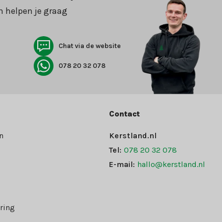
n helpen je graag
Chat via de website
078 20 32 078
Contact
n
Kerstland.nl
Tel:
078 20 32 078
E-mail:
hallo@kerstland.nl
ring