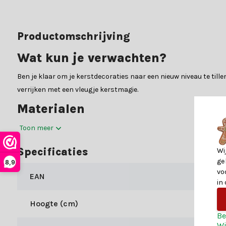
Productomschrijving
Wat kun je verwachten?
Ben je klaar om je kerstdecoraties naar een nieuw niveau te tillen
verrijken met een vleugje kerstmagie.
Materialen
In de gedetailleerde specificatietabel vind je alle belangrijke i
Toon meer
om je te helpen met al je zorgen.
Specificaties
Wi
Waarom kiezen voor Kerstland.nl
ge
8,9
vo
EAN
Kerstland.nl is jouw bestemming voor alles wat met kerst te mak
in
straalt, wij hebben de mooiste items om jouw kerst te transform
Hoogte (cm)
kerstdecoratie eenvoudig.
Be
Maak jouw kerst compleet
Wi