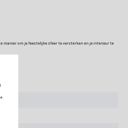
e manier om je feestelijke sfeer te versterken en je interieur te
ragen of twijfel je? Ons klantenservice team staat voor je klaar
t
je
erende versieringen of een kunstkerstboom die het hele seizoen
s en onze handige keuzegids maakt het vinden van jouw ideale