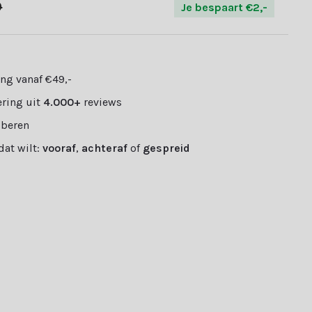
9
Je bespaart €2,-
ng vanaf €49,-
ring uit
4.000+
reviews
oberen
 dat wilt:
vooraf
,
achteraf
of
gespreid