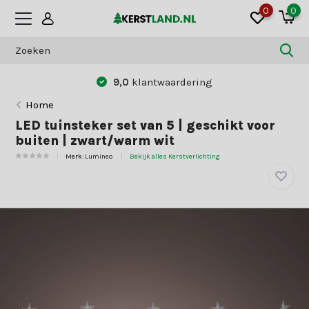
0
0
9,0
klantwaardering
Home
LED tuinsteker set van 5 | geschikt voor
buiten | zwart/warm wit
Merk:
Lumineo
Bekijk alles Kerstverlichting