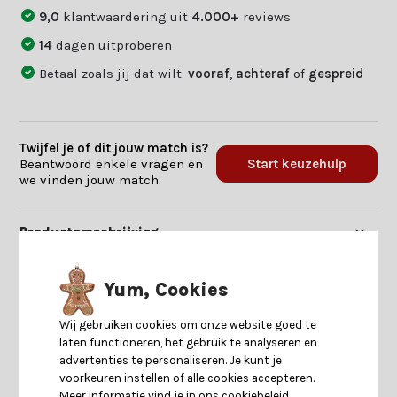
9,0
klantwaardering uit
4.000+
reviews
14
dagen uitproberen
Betaal zoals jij dat wilt:
vooraf
,
achteraf
of
gespreid
Twijfel je of dit jouw match is?
Beantwoord enkele vragen en
Start keuzehulp
we vinden jouw match.
Productomschrijving
Specificaties
Yum, Cookies
Wij gebruiken cookies om onze website goed te
Reviews
laten functioneren, het gebruik te analyseren en
advertenties te personaliseren. Je kunt je
voorkeuren instellen of alle cookies accepteren.
Delen
Meer informatie vind je in ons cookiebeleid.