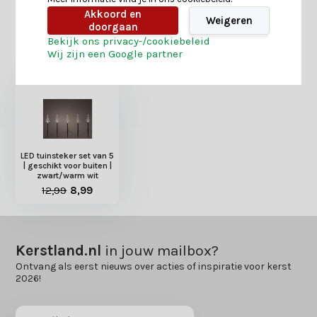
Akkoord en
Weigeren
doorgaan
Bekijk ons privacy-/cookiebeleid
Heb je nog interesse in deze recent bekeken
Wij zijn een Google partner
producten?
LED tuinsteker set van 5
| geschikt voor buiten |
zwart/warm wit
12,99
8,99
Kerstland.nl
in jouw mailbox?
Ontvang als eerst nieuws over acties of inspiratie voor kerst
2026!