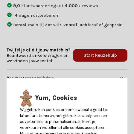
9,0
klantwaardering uit
4.000+
reviews
14
dagen uitproberen
Betaal zoals jij dat wilt:
vooraf
,
achteraf
of
gespreid
Twijfel je of dit jouw match is?
Beantwoord enkele vragen en
Start keuzehulp
we vinden jouw match.
Productomschrijving
Specificaties
Yum, Cookies
Wij gebruiken cookies om onze website goed te
Reviews
laten functioneren, het gebruik te analyseren en
advertenties te personaliseren. Je kunt je
voorkeuren instellen of alle cookies accepteren.
Delen
Meer informatie vind je in ons cookiebeleid.