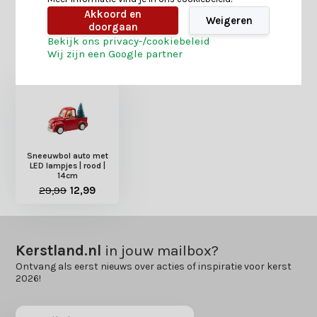
Akkoord en
Weigeren
doorgaan
Bekijk ons privacy-/cookiebeleid
Heb je nog interesse in deze recent bekeken
Wij zijn een Google partner
producten?
Sneeuwbol auto met
LED lampjes | rood |
14cm
29,99
12,99
Kerstland.nl
in jouw mailbox?
Ontvang als eerst nieuws over acties of inspiratie voor kerst
2026!