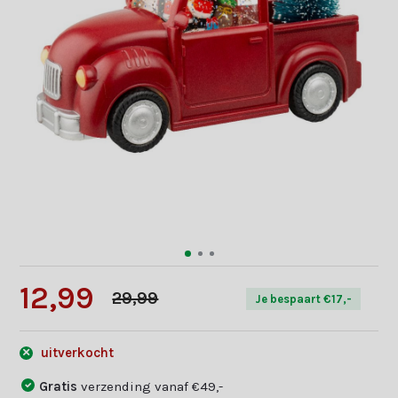
12,99
29,99
Je bespaart €17,-
uitverkocht
Gratis
verzending vanaf €49,-