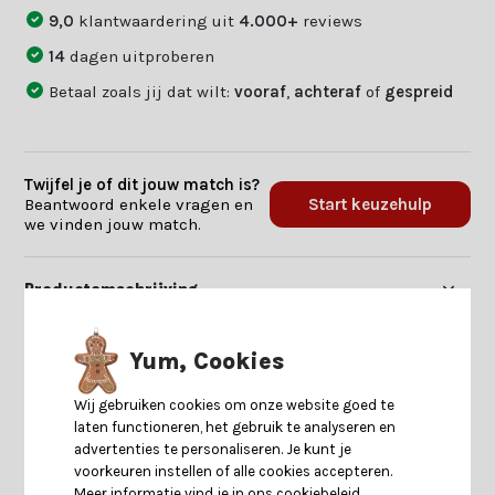
9,0
klantwaardering uit
4.000+
reviews
14
dagen uitproberen
Betaal zoals jij dat wilt:
vooraf
,
achteraf
of
gespreid
Twijfel je of dit jouw match is?
Beantwoord enkele vragen en
Start keuzehulp
we vinden jouw match.
Productomschrijving
Specificaties
Yum, Cookies
Wij gebruiken cookies om onze website goed te
Reviews
laten functioneren, het gebruik te analyseren en
advertenties te personaliseren. Je kunt je
voorkeuren instellen of alle cookies accepteren.
Delen
Meer informatie vind je in ons cookiebeleid.