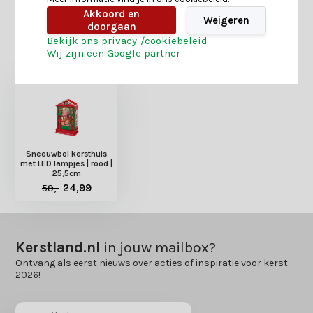
Akkoord en
Weigeren
doorgaan
Bekijk ons privacy-/cookiebeleid
Heb je nog interesse in deze recent bekeken
Wij zijn een Google partner
producten?
Sneeuwbol kersthuis
met LED lampjes | rood |
25,5cm
59,-
24,99
Kerstland.nl
in jouw mailbox?
Ontvang als eerst nieuws over acties of inspiratie voor kerst
2026!