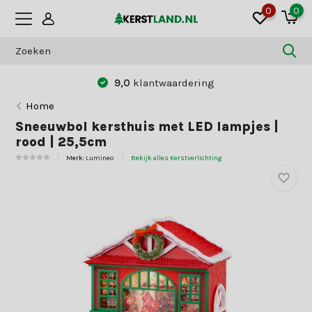
0
0
Betaal zoals jij dat wilt:
vooraf of ach
Home
Sneeuwbol kersthuis met LED lampjes |
rood | 25,5cm
Merk:
Lumineo
Bekijk alles Kerstverlichting