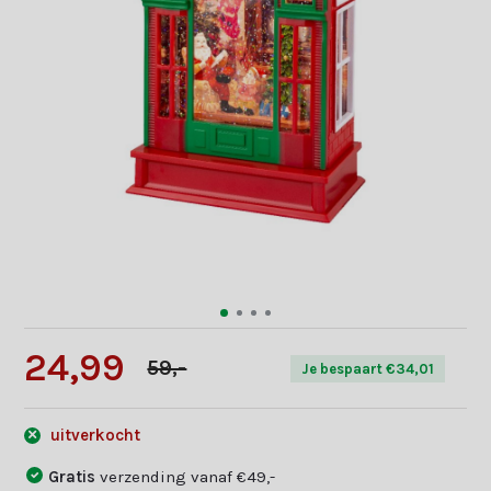
24,99
59,-
Je bespaart €34,01
uitverkocht
Gratis
verzending vanaf €49,-