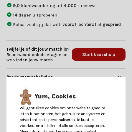
9,0
klantwaardering uit
4.000+
reviews
14
dagen uitproberen
Betaal zoals jij dat wilt:
vooraf
,
achteraf
of
gespreid
Twijfel je of dit jouw match is?
Beantwoord enkele vragen en
Start keuzehulp
we vinden jouw match.
Productomschrijving
Specificaties
Yum, Cookies
Wij gebruiken cookies om onze website goed te
Reviews
laten functioneren, het gebruik te analyseren en
advertenties te personaliseren. Je kunt je
voorkeuren instellen of alle cookies accepteren.
Delen
Meer informatie vind je in ons cookiebeleid.