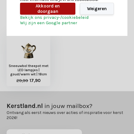
Akkoord en
Weigeren
doorgaan
Bekijk ons privacy-/cookiebeleid
Heb je nog interesse in deze recent bekeken
Wij zijn een Google partner
producten?
Sneeuwbol theepot met
LED lampjes |
goud/warm wit | 18cm
29,99
17,90
Kerstland.nl
in jouw mailbox?
Ontvang als eerst nieuws over acties of inspiratie voor kerst
2026!