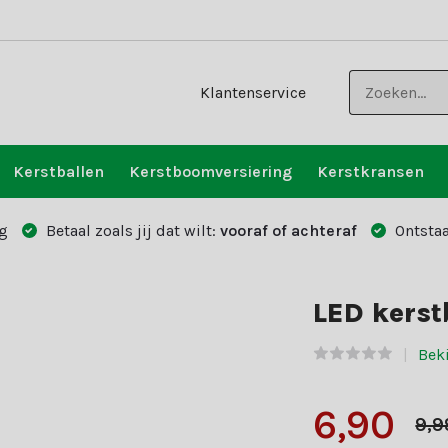
Klantenservice
Kerstballen
Kerstboomversiering
Kerstkransen
g
Betaal zoals jij dat wilt:
vooraf of achteraf
Ontstaa
LED kerst
Beki
6,90
9,9