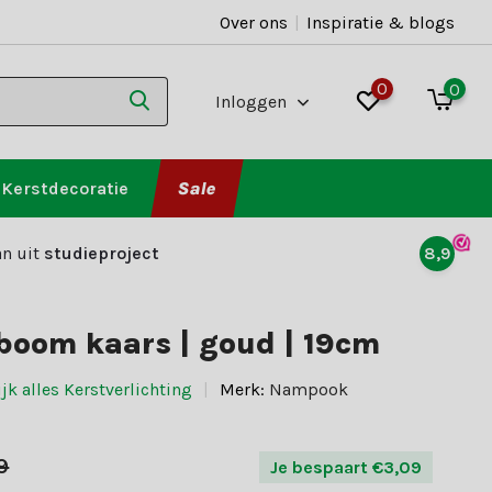
Over ons
|
Inspiratie & blogs
0
0
Inloggen
Kerstdecoratie
Sale
n uit
studieproject
8,9
boom kaars | goud | 19cm
jk alles Kerstverlichting
Merk:
Nampook
9
Je bespaart €3,09