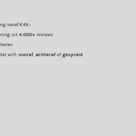
ng vanaf €49,-
ring uit
4.000+
reviews
oberen
 dat wilt:
vooraf
,
achteraf
of
gespreid