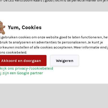
n? De LED kerstboom kaars | goud | 19cm is de perfecte manier om je fee
nformatie over de materialen en eigenschappen van dit product. Heb je v
Yum, Cookies
j gebruiken cookies om onze website goed te laten functioneren, he
?
bruik te analyseren en advertenties te personaliseren. Je kunt je
orkeuren instellen of alle cookies accepteren. Meer informatie vind 
8721037607964
en heeft. Of je nu op zoek bent naar betoverende verlichting, glinst
 ons cookiebeleid.
eren. Heb je hulp nodig? Onze klantenservice biedt persoonlijk advie
Akkoord en doorgaan
Weigeren
19
kijk ons privacy-/cookiebeleid
j zijn een Google partner
Goud
r ook van de extra voordelen:
reren en creëer een kerst die niemand snel zal vergeten. Bestel vandaa