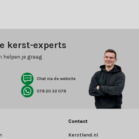
e kerst-experts
n helpen je graag
Chat via de website
078 20 32 078
Contact
n
Kerstland.nl