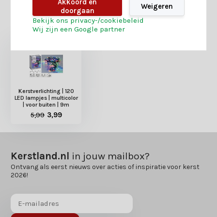
Akkoord en
Weigeren
doorgaan
Heb je nog interesse in deze recent bekeken
Bekijk ons privacy-/cookiebeleid
producten?
Wij zijn een Google partner
Kerstverlichting | 120
LED lampjes | multicolor
| voor buiten | 9m
5,99
3,99
Kerstland.nl
in jouw mailbox?
Ontvang als eerst nieuws over acties of inspiratie voor kerst
2026!