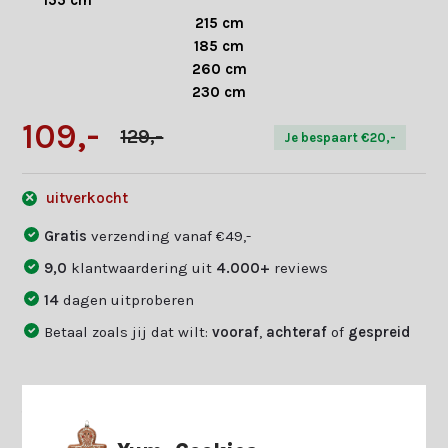
155 cm
215 cm
185 cm
260 cm
230 cm
109,-
129,-
Je bespaart €20,-
uitverkocht
Gratis
verzending vanaf €49,-
9,0
klantwaardering uit
4.000+
reviews
14
dagen uitproberen
Betaal zoals jij dat wilt:
vooraf
,
achteraf
of
gespreid
Twijfel je of dit jouw match is?
Beantwoord enkele vragen en
Start keuzehulp