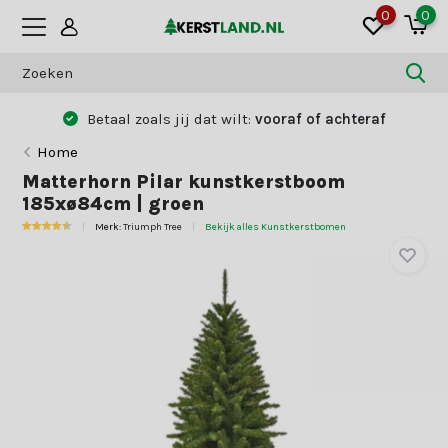
0
0
Betaal zoals jij dat wilt:
vooraf of achteraf
Home
Matterhorn Pilar kunstkerstboom
185xø84cm | groen
Merk:
Triumph Tree
Bekijk alles Kunstkerstbomen