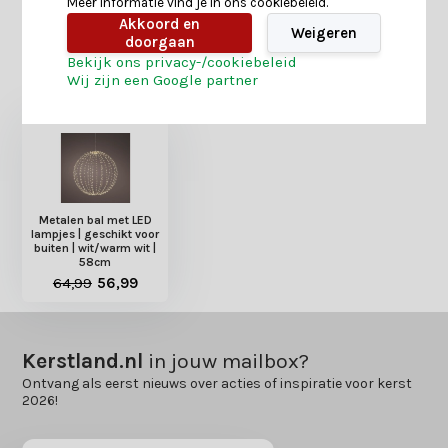
Meer informatie vind je in ons cookiebeleid.
Akkoord en
Weigeren
doorgaan
Bekijk ons privacy-/cookiebeleid
Heb je nog interesse in deze recent bekeken
Wij zijn een Google partner
producten?
Metalen bal met LED
lampjes | geschikt voor
buiten | wit/warm wit |
58cm
64,99
56,99
Kerstland.nl
in jouw mailbox?
Ontvang als eerst nieuws over acties of inspiratie voor kerst
2026!