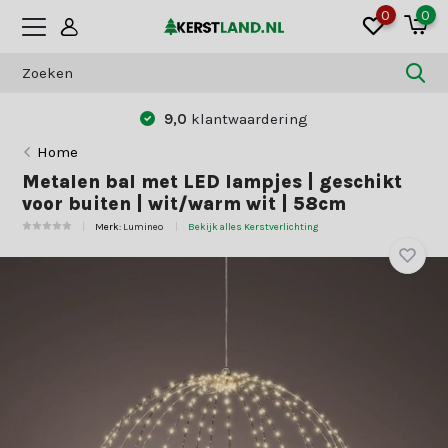
0
0
9,0
klantwaardering
Home
Metalen bal met LED lampjes | geschikt
voor buiten | wit/warm wit | 58cm
Merk:
Lumineo
Bekijk alles Kerstverlichting