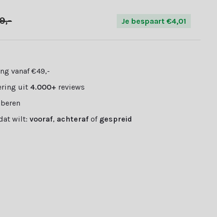
9,-
Je bespaart €4,01
ng vanaf €49,-
ring uit
4.000+
reviews
oberen
 dat wilt:
vooraf
,
achteraf
of
gespreid