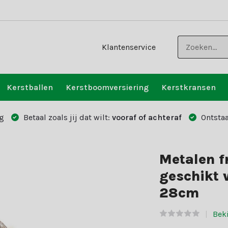
Klantenservice
Kerstballen
Kerstboomversiering
Kerstkransen
g
Betaal zoals jij dat wilt:
vooraf of achteraf
Ontstaa
Metalen f
geschikt v
28cm
Beki