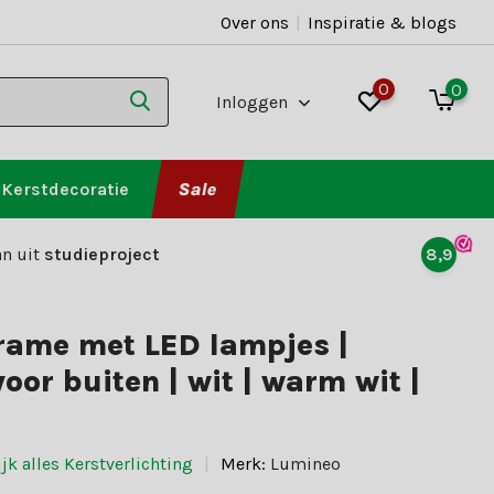
Over ons
|
Inspiratie & blogs
0
0
Inloggen
Kerstdecoratie
Sale
n uit
studieproject
8,9
rame met LED lampjes |
oor buiten | wit | warm wit |
jk alles Kerstverlichting
Merk:
Lumineo