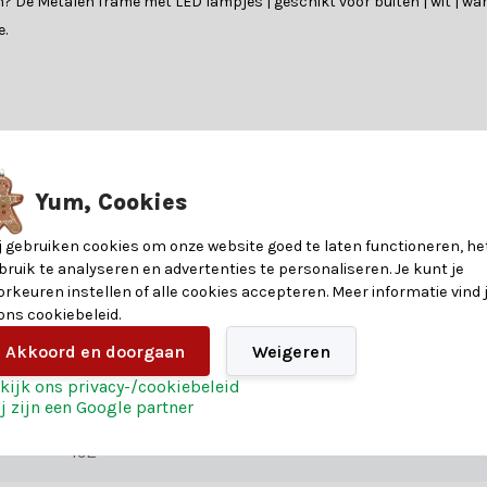
n? De Metalen frame met LED lampjes | geschikt voor buiten | wit | war
e.
nformatie over de materialen en eigenschappen van dit product. Heb je v
?
Yum, Cookies
8720725887008
en heeft. Of je nu op zoek bent naar betoverende verlichting, glinst
j gebruiken cookies om onze website goed te laten functioneren, he
eren. Heb je hulp nodig? Onze klantenservice biedt persoonlijk advie
bruik te analyseren en advertenties te personaliseren. Je kunt je
28
orkeuren instellen of alle cookies accepteren. Meer informatie vind 
 ons cookiebeleid.
Metaal
Akkoord en doorgaan
Weigeren
r ook van de extra voordelen:
kijk ons privacy-/cookiebeleid
Zilver
j zijn een Google partner
192
reren en creëer een kerst die niemand snel zal vergeten. Bestel vandaa