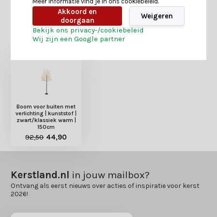
Meer informatie vind je in ons cookiebeleid.
Akkoord en
Weigeren
doorgaan
Bekijk ons privacy-/cookiebeleid
Heb je nog interesse in deze recent bekeken
Wij zijn een Google partner
producten?
Boom voor buiten met
verlichting | kunststof |
zwart/klassiek warm |
150cm
92,50
44,90
Kerstland.nl
in jouw mailbox?
Ontvang als eerst nieuws over acties of inspiratie voor kerst
2026!