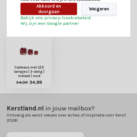
Akkoord en
Weigeren
doorgaan
Bekijk ons privacy-/cookiebeleid
Heb je nog interesse in deze recent bekeken
Wij zijn een Google partner
producten?
Cadeaus met LED
lampjes | 3-delig |
metaal | rood
54,99
34,99
Kerstland.nl
in jouw mailbox?
Ontvang als eerst nieuws over acties of inspiratie voor kerst
2026!