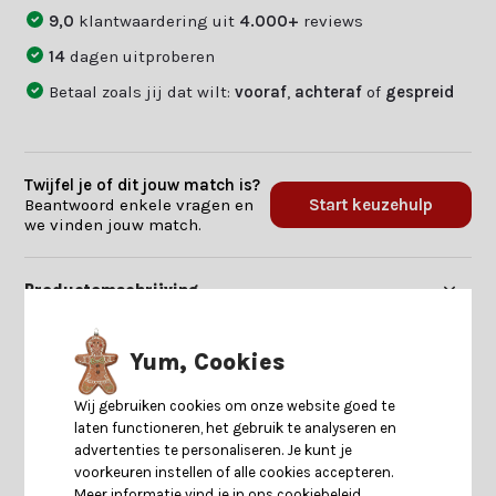
9,0
klantwaardering uit
4.000+
reviews
14
dagen uitproberen
Betaal zoals jij dat wilt:
vooraf
,
achteraf
of
gespreid
Twijfel je of dit jouw match is?
Beantwoord enkele vragen en
Start keuzehulp
we vinden jouw match.
Productomschrijving
Specificaties
Yum, Cookies
Wij gebruiken cookies om onze website goed te
Reviews
laten functioneren, het gebruik te analyseren en
advertenties te personaliseren. Je kunt je
voorkeuren instellen of alle cookies accepteren.
Delen
Meer informatie vind je in ons cookiebeleid.