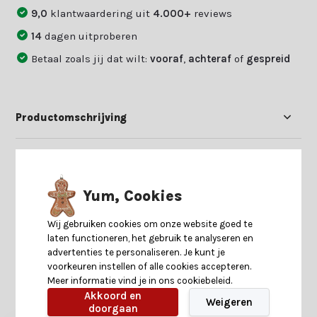
9,0
klantwaardering uit
4.000+
reviews
14
dagen uitproberen
Betaal zoals jij dat wilt:
vooraf
,
achteraf
of
gespreid
Productomschrijving
Specificaties
Yum, Cookies
Reviews
Wij gebruiken cookies om onze website goed te
laten functioneren, het gebruik te analyseren en
Delen
advertenties te personaliseren. Je kunt je
voorkeuren instellen of alle cookies accepteren.
Meer informatie vind je in ons cookiebeleid.
Akkoord en
Heb je nog interesse in deze recent bekeken
Weigeren
doorgaan
producten?