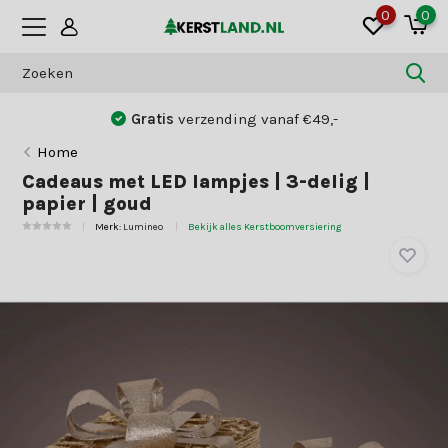
0
0
Gratis
verzending vanaf €49,-
Home
Cadeaus met LED lampjes | 3-delig |
papier | goud
Merk:
Lumineo
Bekijk alles Kerstboomversiering