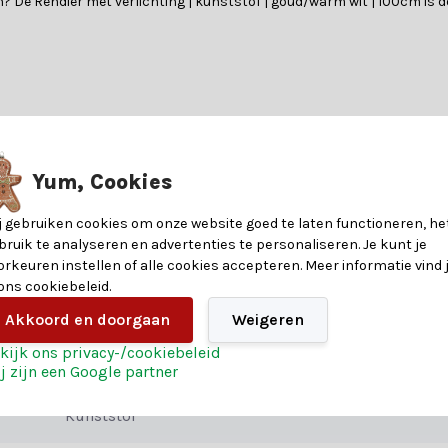
n? De Rendier met verlichting | kunststof | goud/warm wit | 100cm is de
nformatie over de materialen en eigenschappen van dit product. Heb je v
?
Yum, Cookies
8720725566538
en heeft. Of je nu op zoek bent naar betoverende verlichting, glinst
j gebruiken cookies om onze website goed te laten functioneren, he
eren. Heb je hulp nodig? Onze klantenservice biedt persoonlijk advie
bruik te analyseren en advertenties te personaliseren. Je kunt je
100
orkeuren instellen of alle cookies accepteren. Meer informatie vind 
 ons cookiebeleid.
18
Akkoord en doorgaan
Weigeren
r ook van de extra voordelen:
kijk ons privacy-/cookiebeleid
57
j zijn een Google partner
Kunststof
reren en creëer een kerst die niemand snel zal vergeten. Bestel vandaa