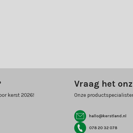
?
Vraag het onz
oor kerst 2026!
Onze productspecialiste
hallo@kerstland.nl
078 20 32 078