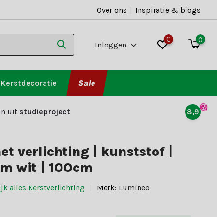
Over ons
|
Inspiratie & blogs
0
0
Inloggen
Kerstdecoratie
Sale
n uit
studieproject
8,9
t verlichting | kunststof |
m wit | 100cm
jk alles Kerstverlichting
Merk:
Lumineo