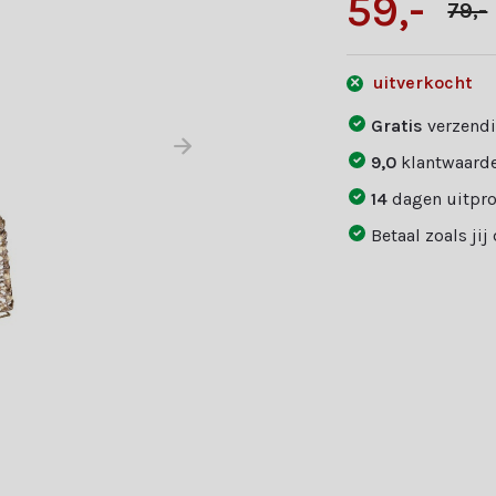
59,-
79,-
uitverkocht
Gratis
verzendi
9,0
klantwaarde
14
dagen uitpr
Betaal zoals jij