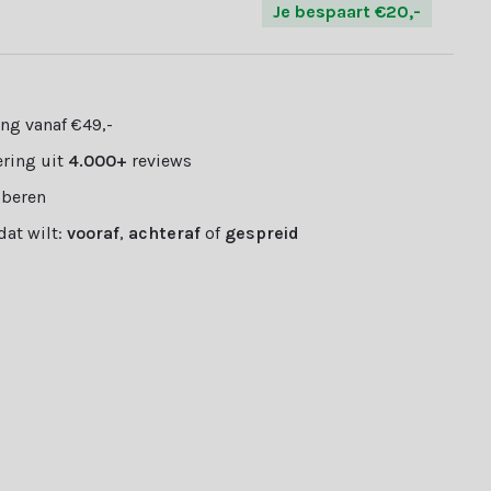
Je bespaart €20,-
ng vanaf €49,-
ring uit
4.000+
reviews
oberen
 dat wilt:
vooraf
,
achteraf
of
gespreid