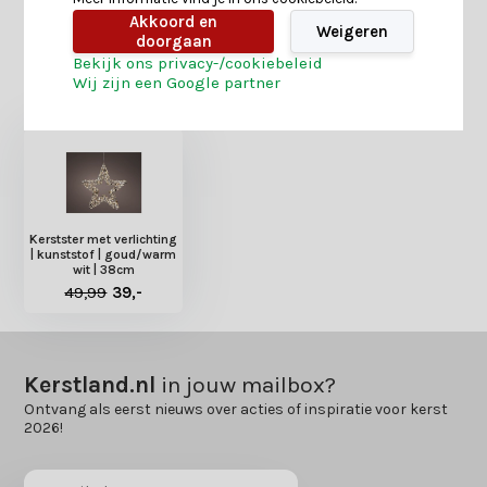
Akkoord en
Weigeren
doorgaan
Bekijk ons privacy-/cookiebeleid
Heb je nog interesse in deze recent bekeken
Wij zijn een Google partner
producten?
Kerstster met verlichting
| kunststof | goud/warm
wit | 38cm
49,99
39,-
Kerstland.nl
in jouw mailbox?
Ontvang als eerst nieuws over acties of inspiratie voor kerst
2026!