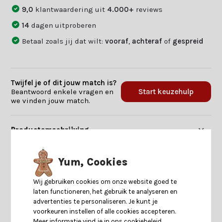
9,0
klantwaardering uit
4.000+
reviews
14
dagen uitproberen
Betaal zoals jij dat wilt:
vooraf
,
achteraf
of
gespreid
Twijfel je of dit jouw match is?
Beantwoord enkele vragen en
Start keuzehulp
we vinden jouw match.
Productomschrijving
Specificaties
Yum, Cookies
Wij gebruiken cookies om onze website goed te
Reviews
laten functioneren, het gebruik te analyseren en
advertenties te personaliseren. Je kunt je
voorkeuren instellen of alle cookies accepteren.
Delen
Meer informatie vind je in ons cookiebeleid.