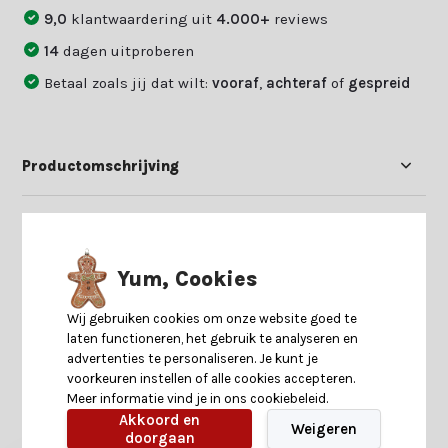
9,0
klantwaardering uit
4.000+
reviews
14
dagen uitproberen
Betaal zoals jij dat wilt:
vooraf
,
achteraf
of
gespreid
Productomschrijving
Specificaties
Yum, Cookies
Reviews
Wij gebruiken cookies om onze website goed te
laten functioneren, het gebruik te analyseren en
Delen
advertenties te personaliseren. Je kunt je
voorkeuren instellen of alle cookies accepteren.
Meer informatie vind je in ons cookiebeleid.
Akkoord en
Heb je nog interesse in deze recent bekeken
Weigeren
doorgaan
producten?