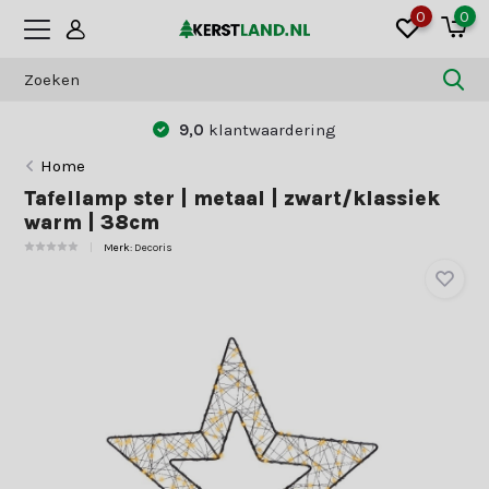
0
0
9,0
klantwaardering
Home
Tafellamp ster | metaal | zwart/klassiek
warm | 38cm
Merk:
Decoris