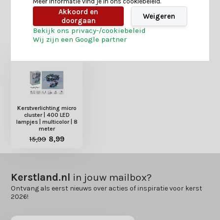
Meer informatie vind je in ons cookiebeleid.
Akkoord en
Weigeren
doorgaan
Bekijk ons privacy-/cookiebeleid
Heb je nog interesse in deze recent bekeken
Wij zijn een Google partner
producten?
Kerstverlichting micro
cluster | 400 LED
lampjes | multicolor | 8
meter
15,99
8,99
Kerstland.nl
in jouw mailbox?
Ontvang als eerst nieuws over acties of inspiratie voor kerst
2026!