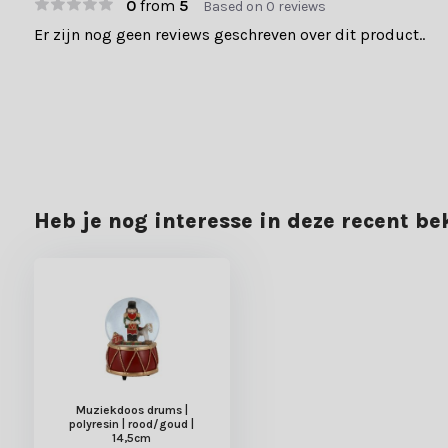
0
from
5
Based on 0 reviews
Er zijn nog geen reviews geschreven over dit product..
Heb je nog interesse in deze recent b
Muziekdoos drums |
polyresin | rood/goud |
14,5cm