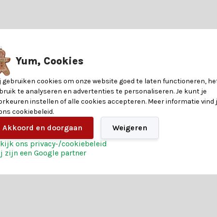
?
n kunstkerstbomen. Laat je adviseren door een van onze klantenserv
8720725176744
Yum, Cookies
ndere voordelen voor een magische kerst:
14,5
j gebruiken cookies om onze website goed te laten functioneren, he
stelling
bruik te analyseren en advertenties te personaliseren. Je kunt je
10
orkeuren instellen of alle cookies accepteren. Meer informatie vind 
 ons cookiebeleid.
vaar het zelf en bestel vandaag nog jouw kerst magie.
10
Akkoord en doorgaan
Weigeren
kijk ons privacy-/cookiebeleid
Polyresin
j zijn een Google partner