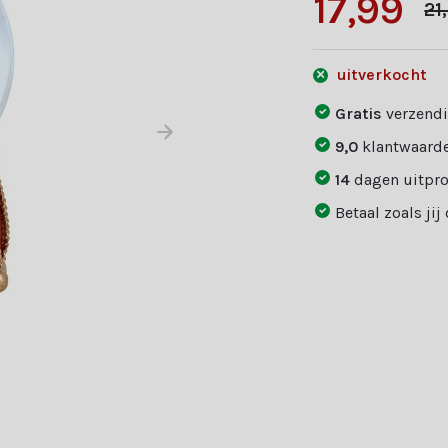
17,99
21
uitverkocht
Gratis
verzendi
9,0
klantwaarde
14
dagen uitpr
Betaal zoals jij