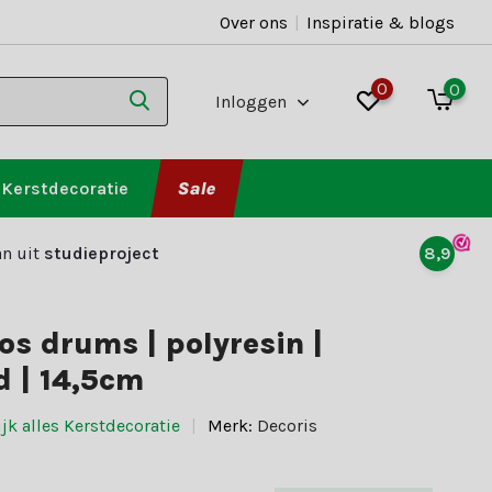
Over ons
|
Inspiratie & blogs
0
0
Inloggen
Kerstdecoratie
Sale
n uit
studieproject
8,9
s drums | polyresin |
 | 14,5cm
jk alles Kerstdecoratie
Merk:
Decoris