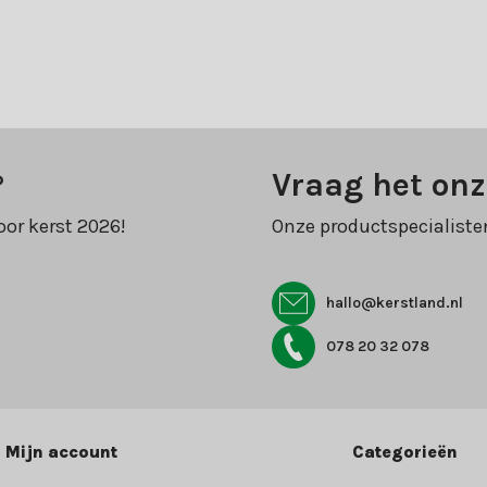
?
Vraag het onz
oor kerst 2026!
Onze productspecialiste
hallo@kerstland.nl
078 20 32 078
Mijn account
Categorieën