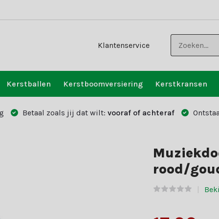
Klantenservice
Kerstballen
Kerstboomversiering
Kerstkransen
g
Betaal zoals jij dat wilt:
vooraf of achteraf
Ontstaa
Muziekdoo
rood/goud
Beki