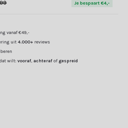
,99
Je bespaart €4,-
ng vanaf €49,-
ring uit
4.000+
reviews
oberen
 dat wilt:
vooraf
,
achteraf
of
gespreid