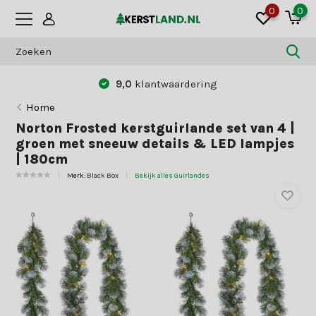
0
0
9,0
klantwaardering
Home
Norton Frosted kerstguirlande set van 4 |
groen met sneeuw details & LED lampjes
| 180cm
Merk:
Black Box
Bekijk alles Guirlandes