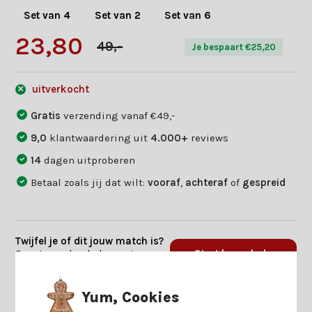
Set van 4
Set van 2
Set van 6
23,80
49,-
Je bespaart €25,20
uitverkocht
Gratis
verzending vanaf €49,-
9,0
klantwaardering uit
4.000+
reviews
14
dagen uitproberen
Betaal zoals jij dat wilt:
vooraf
,
achteraf
of
gespreid
Twijfel je of dit jouw match is?
Beantwoord enkele vragen en
Start keuzehulp
we vinden jouw match.
Yum, Cookies
Productomschrijving