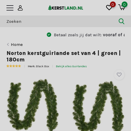
0
0
Betaal zoals jij dat wilt:
vooraf of achteraf
Home
Norton kerstguirlande set van 4 | groen |
180cm
Merk:
Black Box
Bekijk alles Guirlandes