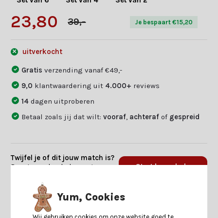
Set van 6
Set van 4
Set van 2
23,80
39,-
Je bespaart €15,20
uitverkocht
Gratis
verzending vanaf €49,-
9,0
klantwaardering uit
4.000+
reviews
14
dagen uitproberen
Betaal zoals jij dat wilt:
vooraf
,
achteraf
of
gespreid
Twijfel je of dit jouw match is?
Beantwoord enkele vragen en
Start keuzehulp
we vinden jouw match.
Yum, Cookies
Productomschrijving
Wij gebruiken cookies om onze website goed te