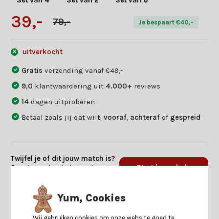
Set van 4
Set van 2
Set van 6
39,-
79,-
Je bespaart €40,-
uitverkocht
Gratis
verzending vanaf €49,-
9,0
klantwaardering uit
4.000+
reviews
14
dagen uitproberen
Betaal zoals jij dat wilt:
vooraf
,
achteraf
of
gespreid
Twijfel je of dit jouw match is?
Beantwoord enkele vragen en
Start keuzehulp
we vinden jouw match.
Yum, Cookies
Productomschrijving
Wij gebruiken cookies om onze website goed te