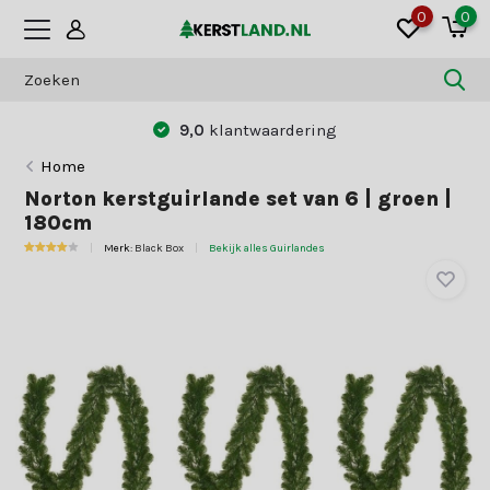
0
0
9,0
klantwaardering
Home
Norton kerstguirlande set van 6 | groen |
180cm
Merk:
Black Box
Bekijk alles Guirlandes