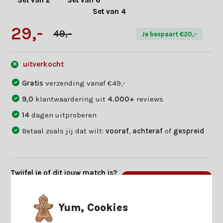
Set van 2
Set van 6
Set van 4
29,-
49,-
Je bespaart €20,-
uitverkocht
Gratis
verzending vanaf €49,-
9,0
klantwaardering uit
4.000+
reviews
14
dagen uitproberen
Betaal zoals jij dat wilt:
vooraf
,
achteraf
of
gespreid
Twijfel je of dit jouw match is?
Beantwoord enkele vragen en
Start keuzehulp
we vinden jouw match.
Yum, Cookies
Productomschrijving