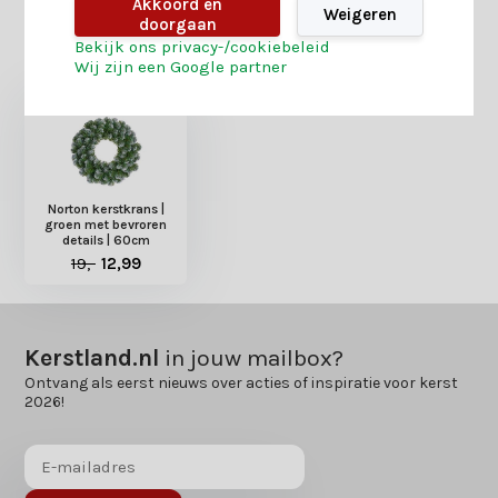
Akkoord en
Weigeren
doorgaan
Heb je nog interesse in deze recent bekeken
Bekijk ons privacy-/cookiebeleid
producten?
Wij zijn een Google partner
Norton kerstkrans |
groen met bevroren
details | 60cm
19,-
12,99
Kerstland.nl
in jouw mailbox?
Ontvang als eerst nieuws over acties of inspiratie voor kerst
2026!