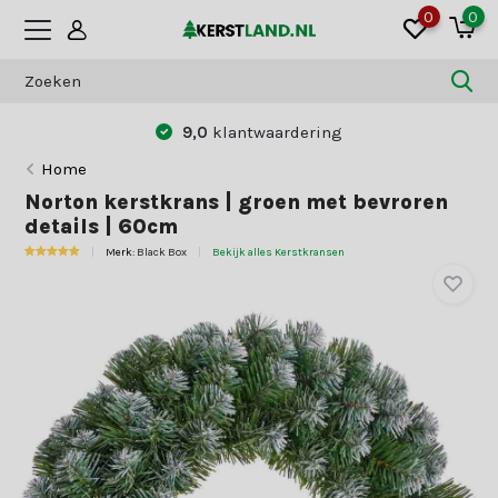
0
0
9,0
klantwaardering
Home
Norton kerstkrans | groen met bevroren
details | 60cm
Merk:
Black Box
Bekijk alles Kerstkransen