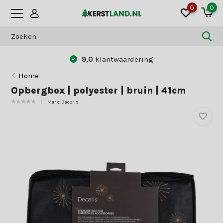
0
0
Betaal zoals jij dat wilt:
vooraf of achteraf
Home
Opbergbox | polyester | bruin | 41cm
Merk:
Decoris