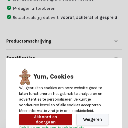
14
dagen uitproberen
Betaal zoals jij dat wilt:
vooraf
,
achteraf
of
gespreid
Productomschrijving
Specificaties
Reviews
Yum, Cookies
Wij gebruiken cookies om onze website goed te
Delen
laten functioneren, het gebruik te analyseren en
advertenties te personaliseren. Je kunt je
voorkeuren instellen of alle cookies accepteren.
Meer informatie vind je in ons cookiebeleid.
Heb je nog interesse in deze recent bekeken
Akkoord en
producten?
Weigeren
doorgaan
Bekijk ons privacy-/cookiebeleid