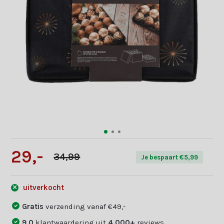
29,-
34,99
Je bespaart €5,99
uitverkocht
Gratis
verzending vanaf €49,-
9,0
klantwaardering uit
4.000+
reviews