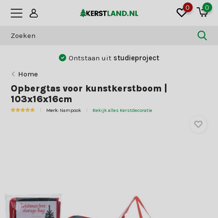
0
0
Ontstaan uit
studieproject
Home
Opbergtas voor kunstkerstboom |
103x16x16cm
Merk:
Nampook
Bekijk alles Kerstdecoratie