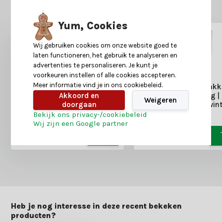
Misschien is dit ook iets voor je?
Yum, Cookies
Wij gebruiken cookies om onze website goed te
laten functioneren, het gebruik te analyseren en
advertenties te personaliseren. Je kunt je
voorkeuren instellen of alle cookies accepteren.
Meer informatie vind je in ons cookiebeleid.
Kerstversiering pakket |
Kerstversiering pakke
Santa’s Bakery |
Winter Morning |
Akkoord en
Weigeren
kerstrood/winterwit
nachtblauw/zilver/wint
doorgaan
Bekijk ons privacy-/cookiebeleid
79,-
49,-
199,-
89,-
Wij zijn een Google partner
Heb je nog interesse in deze recent bekeken
producten?