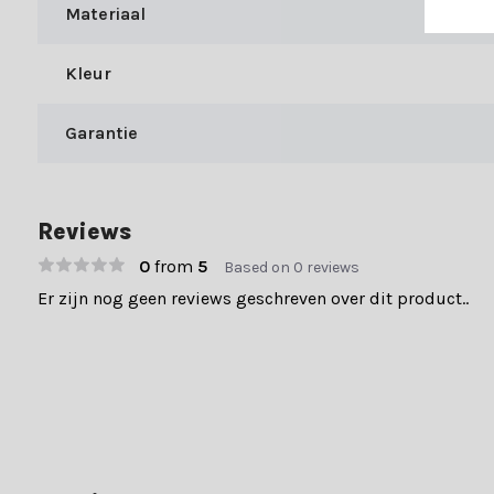
Materiaal
Bij Kerstland.nl geniet je niet alleen van een divers aanbod, maa
Kleur
Snelle levering (1-3 werkdagen)
Gratis verzending bij bestellingen boven €49,-
Garantie
Meer dan 70.000 tevreden klanten gaven ons een 9+. Laat je inspi
Reviews
0
from
5
Based on 0 reviews
Er zijn nog geen reviews geschreven over dit product..