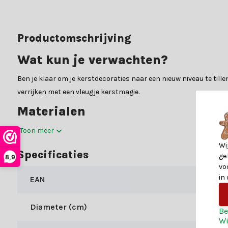
Productomschrijving
Wat kun je verwachten?
Ben je klaar om je kerstdecoraties naar een nieuw niveau te tillen?
verrijken met een vleugje kerstmagie.
Materialen
In de gedetailleerde specificatietabel vind je alle belangrijke i
Toon meer
om je te helpen met al je zorgen.
Wi
Specificaties
ge
8,9
Waarom kiezen voor Kerstland.nl
vo
in
EAN
Kerstland.nl is jouw bestemming voor alles wat met kerst te mak
straalt, wij hebben de mooiste items om jouw kerst te transform
Diameter (cm)
kerstdecoratie eenvoudig.
Be
Wi
Maak jouw kerst compleet