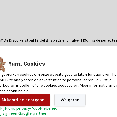
 De Disco kerstbal | 2-delig | spiegelend | zilver | 10cm is de perfecte 
Yum, Cookies
nformatie over de materialen en eigenschappen van dit product. Heb je v
j gebruiken cookies om onze website goed te laten functioneren, he
bruik te analyseren en advertenties te personaliseren. Je kunt je
?
orkeuren instellen of alle cookies accepteren. Meer informatie vind 
 ons cookiebeleid.
8720983282508
en heeft. Of je nu op zoek bent naar betoverende verlichting, glinst
Akkoord en doorgaan
Weigeren
eren. Heb je hulp nodig? Onze klantenservice biedt persoonlijk advie
10
kijk ons privacy-/cookiebeleid
j zijn een Google partner