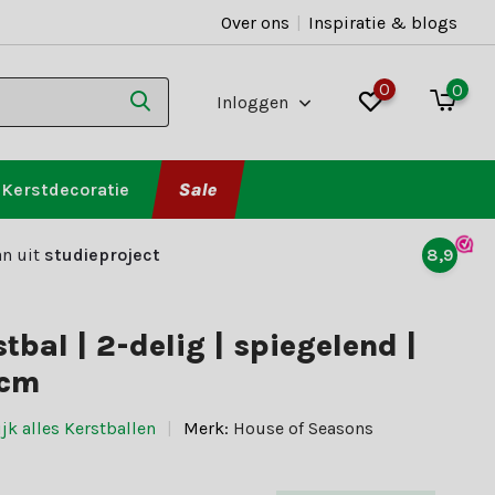
Over ons
|
Inspiratie & blogs
0
0
Inloggen
Kerstdecoratie
Sale
n uit
studieproject
8,9
tbal | 2-delig | spiegelend |
0cm
jk alles Kerstballen
Merk:
House of Seasons