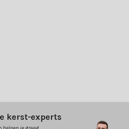
e kerst-experts
n helpen je graag