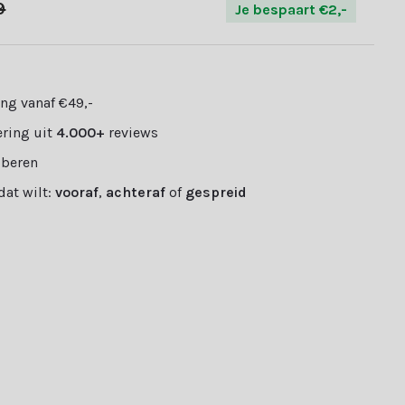
9
Je bespaart €2,-
ng vanaf €49,-
ring uit
4.000+
reviews
oberen
 dat wilt:
vooraf
,
achteraf
of
gespreid