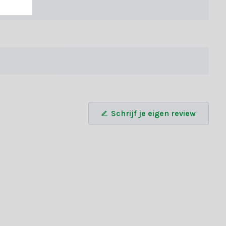
g nog en laat de kerstsfeer je huis vullen!
Schrijf je eigen review