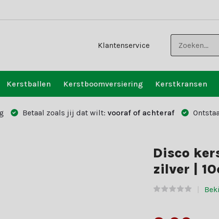
Klantenservice
Kerstballen
Kerstboomversiering
Kerstkransen
g
Betaal zoals jij dat wilt:
vooraf of achteraf
Ontstaa
Disco kers
zilver | 1
Beki