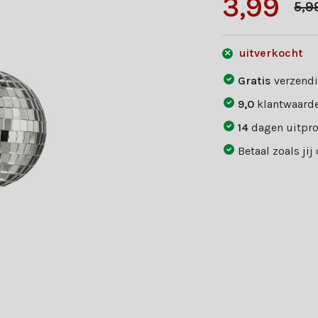
3,99
5,9
uitverkocht
Gratis
verzendi
9,0
klantwaarde
14
dagen uitpr
Betaal zoals jij