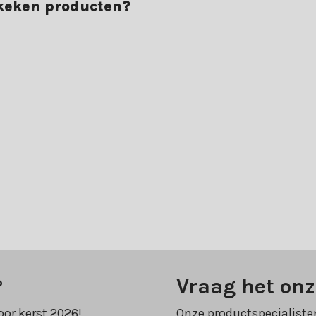
ekeken producten?
?
Vraag het onz
oor kerst 2026!
Onze productspecialiste