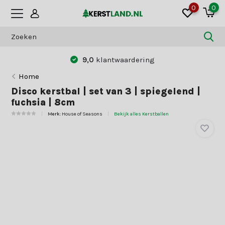
0
0
9,0
klantwaardering
Home
Disco kerstbal | set van 3 | spiegelend |
fuchsia | 8cm
Merk:
House of Seasons
Bekijk alles Kerstballen