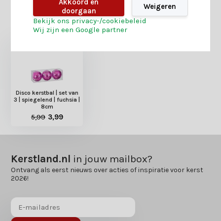
Akkoord en
Weigeren
doorgaan
Heb je nog interesse in deze recent bekeken
Bekijk ons privacy-/cookiebeleid
producten?
Wij zijn een Google partner
Disco kerstbal | set van
3 | spiegelend | fuchsia |
8cm
5,99
3,99
Kerstland.nl
in jouw mailbox?
Ontvang als eerst nieuws over acties of inspiratie voor kerst
2026!