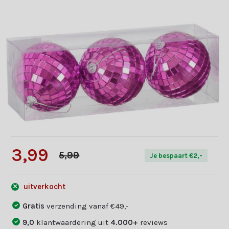
3,99
5,99
Je bespaart €2,-
uitverkocht
Gratis
verzending vanaf €49,-
9,0
klantwaardering uit
4.000+
reviews