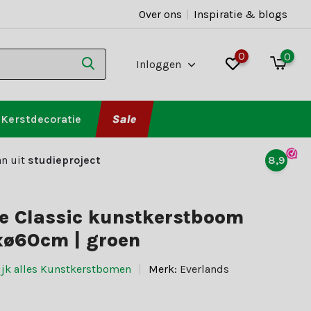
Over ons
|
Inspiratie & blogs
0
0
Inloggen
Kerstdecoratie
Sale
n uit
studieproject
8,9
ne Classic kunstkerstboom
xø60cm | groen
ijk alles Kunstkerstbomen
Merk:
Everlands