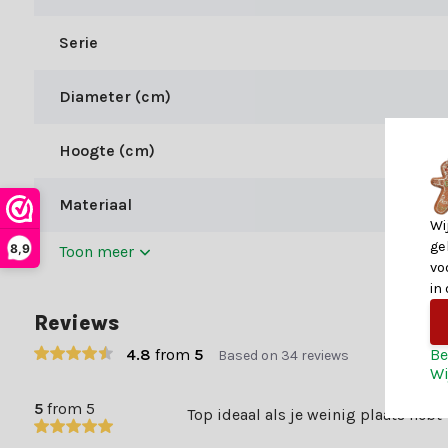
Meegeleverd in de verpakking
Serie
De Kunstkerstboom wordt geleverd in een stevige dubbellaags (
Diameter (cm)
Veiligheid en garantie
Op deze boom van Everlands zit er een garantie periode van 2 ja
Hoogte (cm)
Materiaal
Wi
ge
8,9
Toon meer
vo
in
Reviews
Be
4.8
from
5
Based on 34 reviews
Wi
5
from 5
Top ideaal als je weinig plaats hebt