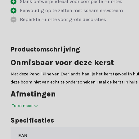
Slank ontwerp: ideaal voor compacte ruimtes
Eenvoudig op te zetten met scharniersysteem
Beperkte ruimte voor grote decoraties
Productomschrijving
Onmisbaar voor deze kerst
Met deze Pencil Pine van Everlands haal je het kerstgevoel in hu
deze boom niet van echt te onderscheiden. Haal de kerst in hui
Afmetingen
Hoogte: 210 cmDiameter: 60 cm
Toon meer
Constructie en materiaal
Specificaties
De boom is gemakkelijk op te zetten door middel van een scharni
EAN
binnen- en buitenkant van de takken zijn uitgevoerd met zacht