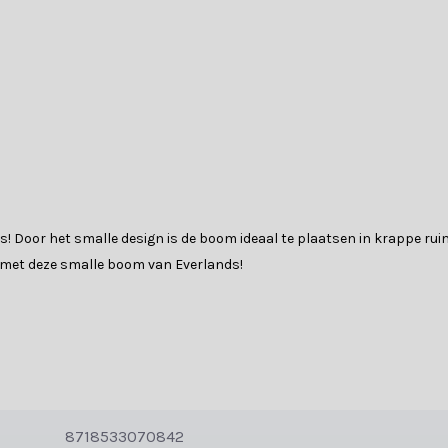
is! Door het smalle design is de boom ideaal te plaatsen in krappe rui
s met deze smalle boom van Everlands!
ersysteem. De takken zijn al bevestigd aan de stam, waardoor u ze al
8718533070842
e naalden en maken de boom mooi vol.