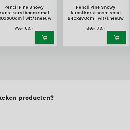
Pencil Pine Snowy
Pencil Pine Snowy
kunstkerstboom smal
kunstkerstboom smal
10xø60cm | wit/sneeuw
240xø70cm | wit/sneeuw
79,-
69,-
89,-
79,-
ekeken producten?