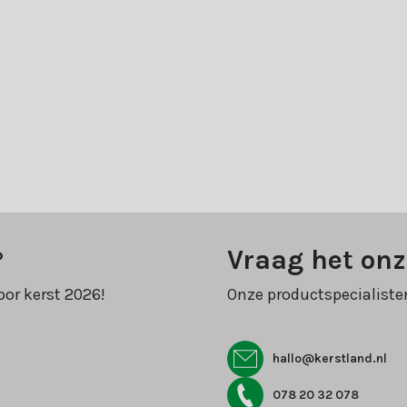
?
Vraag het onz
oor kerst 2026!
Onze productspecialiste
hallo@kerstland.nl
078 20 32 078