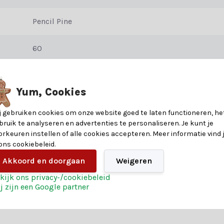
Pencil Pine
opberg)doos en een gratis stevige voet met kunststof dopjes om de k
60
ar. De bomen zijn EN71-2 gecertificeerd en brandvertragend.
210
Yum, Cookies
PVC/Zachte naald
j gebruiken cookies om onze website goed te laten functioneren, he
bruik te analyseren en advertenties te personaliseren. Je kunt je
orkeuren instellen of alle cookies accepteren. Meer informatie vind 
 ons cookiebeleid.
Akkoord en doorgaan
Weigeren
kijk ons privacy-/cookiebeleid
j zijn een Google partner