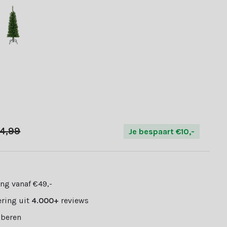
4,99
Je bespaart €10,-
ng vanaf €49,-
ring uit
4.000+
reviews
oberen