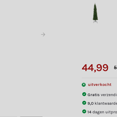
44,99
5
uitverkocht
Gratis
verzendi
9,0
klantwaarde
14
dagen uitpr