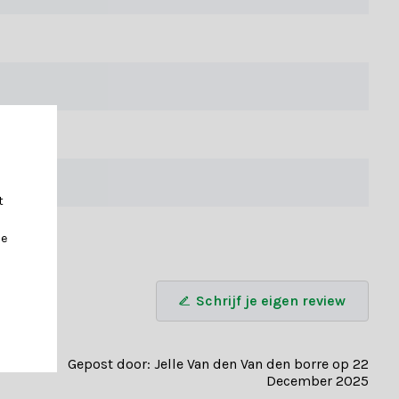
erstboom stabiel neer te zetten.
t
je
Schrijf je eigen review
Gepost door: Jelle Van den Van den borre op 22
December 2025