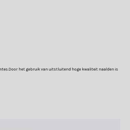
mtes.Door het gebruik van uitstluitend hoge kwaliteit naalden is
leen nog uit hoeft te vouwen en in model hoef te brengen. De