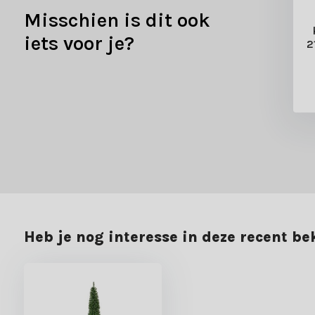
Misschien is dit ook
il Pine Classic
Pencil Pine Classic
kerstboom smal
kunstkerstboom smal
iets voor je?
ø50cm | groen
240xø70cm | groen
2
49,99
39,-
69,99
54,99
Heb je nog interesse in deze recent b