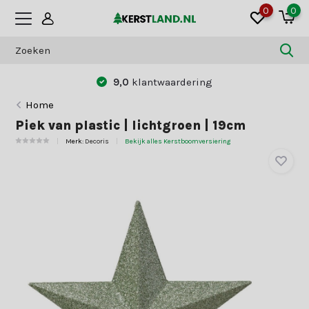
0
0
9,0
klantwaardering
Home
Piek van plastic | lichtgroen | 19cm
Merk:
Decoris
Bekijk alles Kerstboomversiering