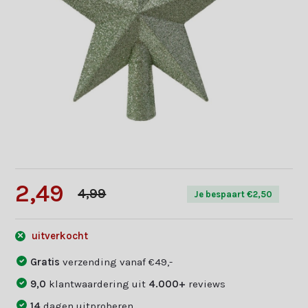
2,49
4,99
Je bespaart €2,50
uitverkocht
Gratis
verzending vanaf €49,-
9,0
klantwaardering uit
4.000+
reviews
14
dagen uitproberen