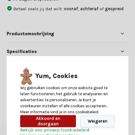
Betaal zoals jij dat wilt:
vooraf
,
achteraf
of
gespreid
Productomschrijving
Specificaties
Reviews
Yum, Cookies
Delen
Wij gebruiken cookies om onze website goed te
laten functioneren, het gebruik te analyseren en
advertenties te personaliseren. Je kunt je
voorkeuren instellen of alle cookies accepteren.
Heb je nog interesse in deze recent bekeken
Meer informatie vind je in ons cookiebeleid.
producten?
Akkoord en
Weigeren
doorgaan
Bekijk ons privacy-/cookiebeleid