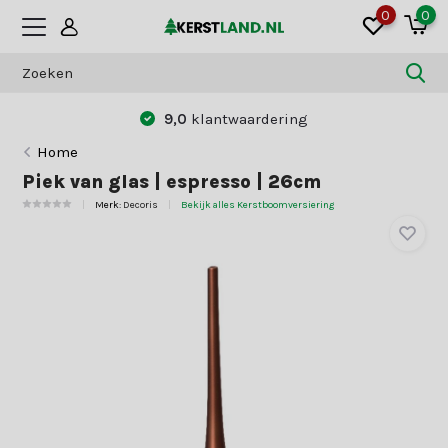
0
0
9,0
klantwaardering
Home
Piek van glas | espresso | 26cm
Merk:
Decoris
Bekijk alles Kerstboomversiering