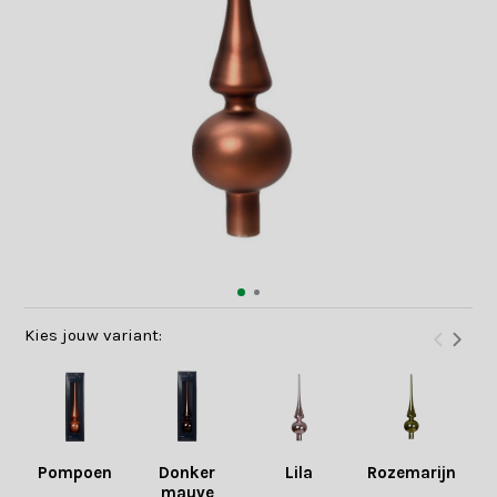
Kies jouw variant:
Pompoen
Donker
Lila
Rozemarijn
W
mauve