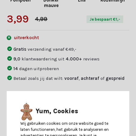
Pompoen
Donker
Lila
Rozemarijn
E
mauve
3,99
4,99
Je bespaart €1,-
uitverkocht
Gratis
verzending vanaf €49,-
9,0
klantwaardering uit
4.000+
reviews
14
dagen uitproberen
Betaal zoals jij dat wilt:
vooraf
,
achteraf
of
gespreid
Productomschrijving
Yum, Cookies
Specificaties
Wij gebruiken cookies om onze website goed te
laten functioneren, het gebruik te analyseren en
advertenties te personaliseren. Je kunt je