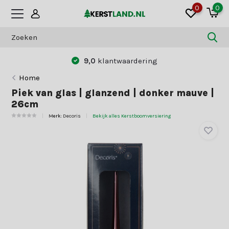
0
0
9,0
klantwaardering
Betaal zoa
Home
Piek van glas | glanzend | donker mauve |
26cm
Merk:
Decoris
Bekijk alles Kerstboomversiering