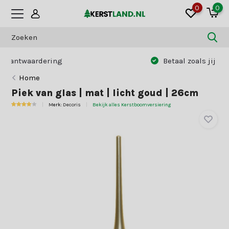
0
0
Betaal zoals jij dat wilt:
vooraf of achteraf
Home
Piek van glas | mat | licht goud | 26cm
Merk:
Decoris
Bekijk alles Kerstboomversiering