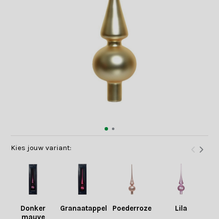
Kies jouw variant:
Donker
Granaatappel
Poederroze
Lila
Na
mauve