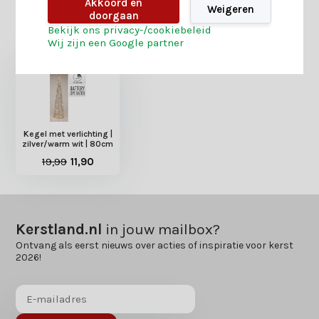
Akkoord en
Weigeren
doorgaan
Heb je nog interesse in deze recent bekeken
Bekijk ons privacy-/cookiebeleid
producten?
Wij zijn een Google partner
Kegel met verlichting |
zilver/warm wit | 80cm
19,99
11,90
Kerstland.nl
in jouw mailbox?
Ontvang als eerst nieuws over acties of inspiratie voor kerst
2026!