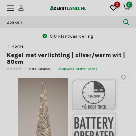
0
0
9,0
klantwaardering
Home
Kegel met verlichting | zilver/warm wit |
80cm
Merk:
Nampook
Bekijk alles Kerstverlichting