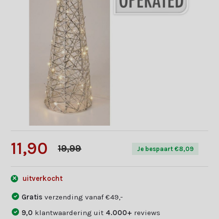
11,90
19,99
Je bespaart €8,09
uitverkocht
Gratis
verzending vanaf €49,-
9,0
klantwaardering uit
4.000+
reviews