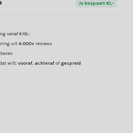
9
Je bespaart €1,-
ng vanaf €49,-
ring uit
4.000+
reviews
oberen
 dat wilt:
vooraf
,
achteraf
of
gespreid