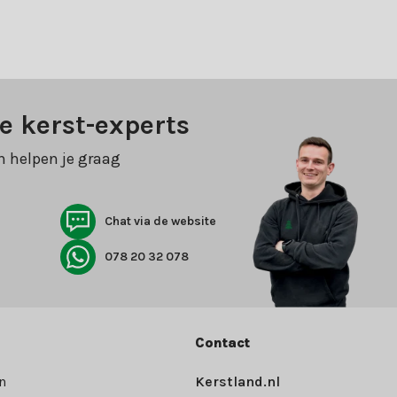
e kerst-experts
n helpen je graag
Chat via de website
078 20 32 078
Contact
n
Kerstland.nl