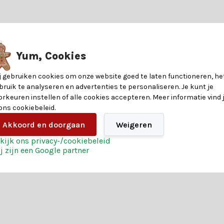
?
n kunstkerstbomen. Laat je adviseren door een van onze klantenserv
8720194248010
Yum, Cookies
ndere voordelen voor een magische kerst:
14,5
j gebruiken cookies om onze website goed te laten functioneren, he
bruik te analyseren en advertenties te personaliseren. Je kunt je
stelling
orkeuren instellen of alle cookies accepteren. Meer informatie vind 
Kunststof
 ons cookiebeleid.
vaar het zelf en bestel vandaag nog jouw kerst magie.
Akkoord en doorgaan
Weigeren
Rood
kijk ons privacy-/cookiebeleid
j zijn een Google partner
2 jaar