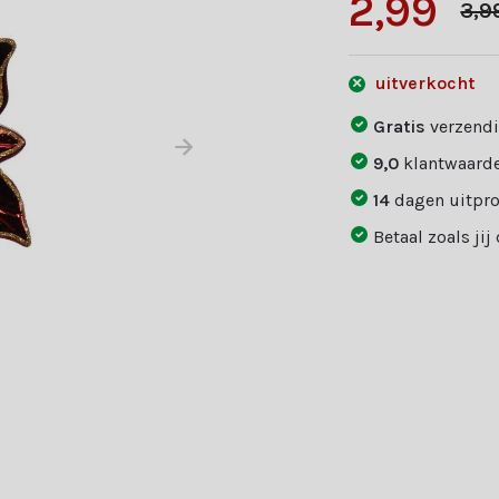
2,99
3,9
uitverkocht
Gratis
verzendi
9,0
klantwaarde
14
dagen uitpr
Betaal zoals jij