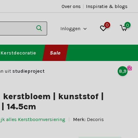
Over ons
|
Inspiratie & blogs
0
0
Inloggen
Kerstdecoratie
Sale
n uit
studieproject
8,9
a kerstbloem | kunststof |
 | 14.5cm
ijk alles Kerstboomversiering
Merk:
Decoris