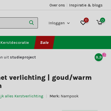
Over ons
|
Inspiratie & blogs
0
0
Inloggen
Kerstdecoratie
Sale
n uit
studieproject
8,9
et verlichting | goud/warm
m
jk alles Kerstverlichting
Merk:
Nampook