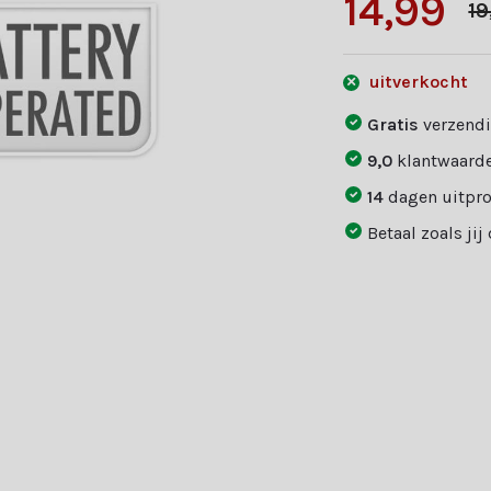
14,99
19
uitverkocht
Gratis
verzendi
9,0
klantwaarde
14
dagen uitpr
Betaal zoals jij