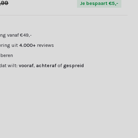
,99
Je bespaart €5,-
ng vanaf €49,-
ring uit
4.000+
reviews
oberen
 dat wilt:
vooraf
,
achteraf
of
gespreid