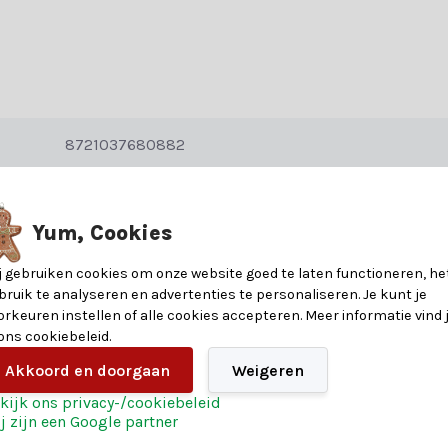
nformatie over de materialen en eigenschappen van dit product. Heb je v
?
8721037680882
en heeft. Of je nu op zoek bent naar betoverende verlichting, glinst
eren. Heb je hulp nodig? Onze klantenservice biedt persoonlijk advie
37
Yum, Cookies
Goud
j gebruiken cookies om onze website goed te laten functioneren, he
r ook van de extra voordelen:
bruik te analyseren en advertenties te personaliseren. Je kunt je
Warm wit
orkeuren instellen of alle cookies accepteren. Meer informatie vind 
 ons cookiebeleid.
1 jaar
Akkoord en doorgaan
Weigeren
reren en creëer een kerst die niemand snel zal vergeten. Bestel vandaa
kijk ons privacy-/cookiebeleid
j zijn een Google partner