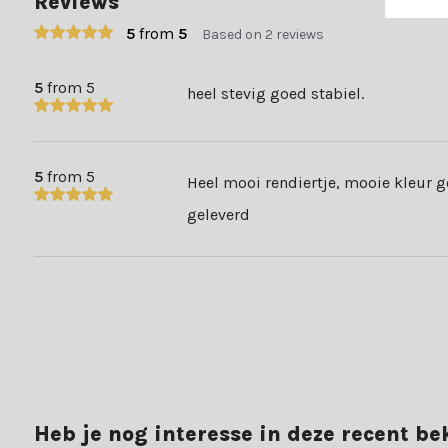
Reviews
5
from
5
Based on 2 reviews
5
from 5
heel stevig goed stabiel.
5
from 5
Heel mooi rendiertje, mooie kleur g
geleverd
Heb je nog interesse in deze recent b