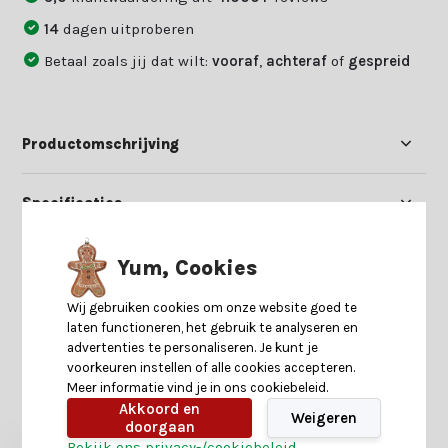
14
dagen uitproberen
Betaal zoals jij dat wilt:
vooraf
,
achteraf
of
gespreid
Productomschrijving
Specificaties
Reviews
Yum, Cookies
Wij gebruiken cookies om onze website goed te
Delen
laten functioneren, het gebruik te analyseren en
advertenties te personaliseren. Je kunt je
voorkeuren instellen of alle cookies accepteren.
Meer informatie vind je in ons cookiebeleid.
Heb je nog interesse in deze recent bekeken
Akkoord en
producten?
Weigeren
doorgaan
Bekijk ons privacy-/cookiebeleid