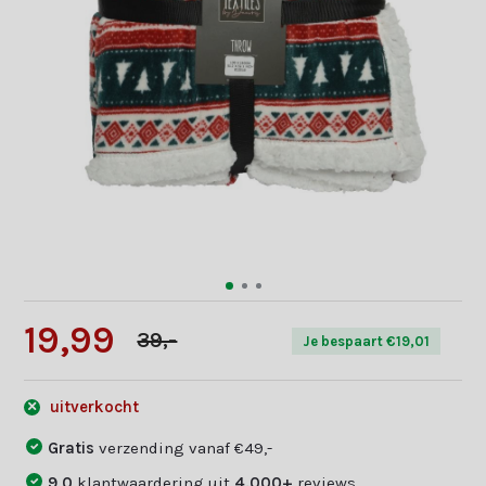
19,99
39,-
Je bespaart €19,01
uitverkocht
Gratis
verzending vanaf €49,-
9,0
klantwaardering uit
4.000+
reviews