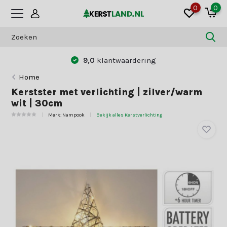
0
0
9,0
klantwaardering
Home
Kerstster met verlichting | zilver/warm
wit | 30cm
Merk:
Nampook
Bekijk alles Kerstverlichting