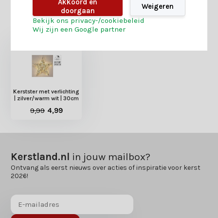
Akkoord en
Weigeren
doorgaan
Heb je nog interesse in deze recent bekeken
Bekijk ons privacy-/cookiebeleid
producten?
Wij zijn een Google partner
Kerstster met verlichting
| zilver/warm wit | 30cm
9,99
4,99
Kerstland.nl
in jouw mailbox?
Ontvang als eerst nieuws over acties of inspiratie voor kerst
2026!