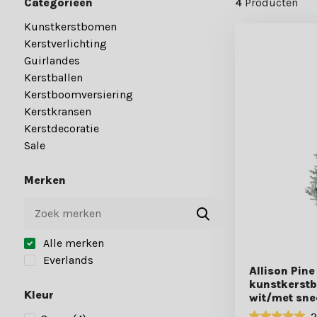
Categorieën
4
Producten
Kunstkerstbomen
Kerstverlichting
Guirlandes
Kerstballen
Kerstboomversiering
Kerstkransen
Kerstdecoratie
Sale
Merken
Alle merken
Everlands
Allison Pin
kunstkerst
Kleur
wit/met sn
2