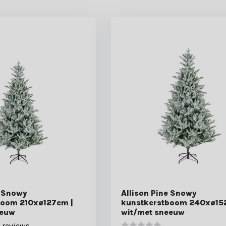
e Snowy
Allison Pine Snowy
boom 210xø127cm |
kunstkerstboom 240xø15
eeuw
wit/met sneeuw
 reviews