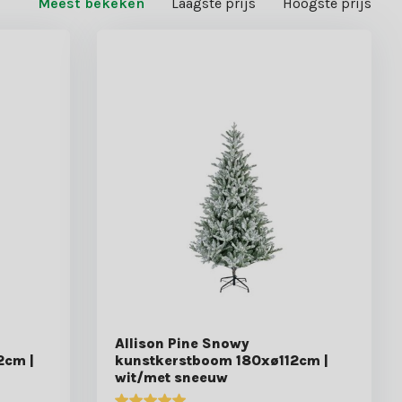
Meest bekeken
Laagste prijs
Hoogste prijs
Allison Pine Snowy
2cm |
kunstkerstboom 180xø112cm |
wit/met sneeuw