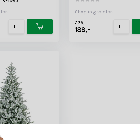
oten
Shop is gesloten
239,-
189,-