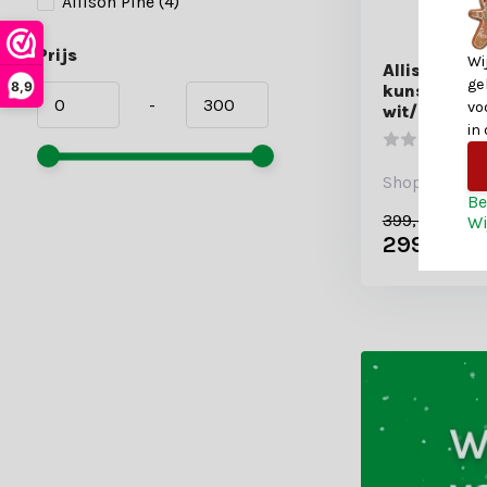
Allison Pine
(4)
Prijs
Wi
Allison Pin
ge
8,9
kunstkerst
-
vo
wit/met sn
in
Shop is gesl
Be
399,-
Wi
299,-