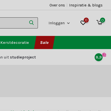
Over ons
|
Inspiratie & blogs
0
0
Inloggen
Kerstdecoratie
Sale
n uit
studieproject
8,9