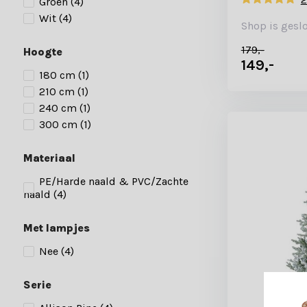
Groen
(4)
Wit
(4)
Shop is gesl
179,-
Hoogte
149,-
180 cm
(1)
210 cm
(1)
240 cm
(1)
300 cm
(1)
Materiaal
PE/Harde naald & PVC/Zachte
naald
(4)
Met lampjes
Nee
(4)
Serie