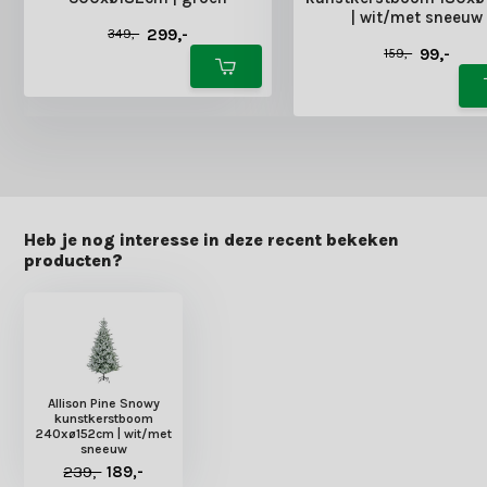
| wit/met sneeuw
299,-
349,-
99,-
159,-
Heb je nog interesse in deze recent bekeken
producten?
Allison Pine Snowy
kunstkerstboom
240xø152cm | wit/met
sneeuw
239,-
189,-