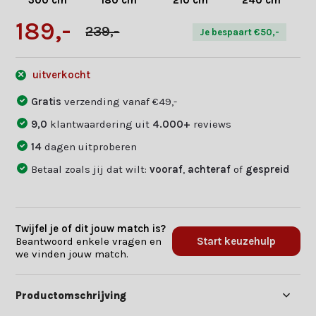
300 cm
180 cm
210 cm
240 cm
189,-
239,-
Je bespaart €50,-
uitverkocht
Gratis
verzending vanaf €49,-
9,0
klantwaardering uit
4.000+
reviews
14
dagen uitproberen
Betaal zoals jij dat wilt:
vooraf
,
achteraf
of
gespreid
Twijfel je of dit jouw match is?
Beantwoord enkele vragen en
Start keuzehulp
we vinden jouw match.
Productomschrijving