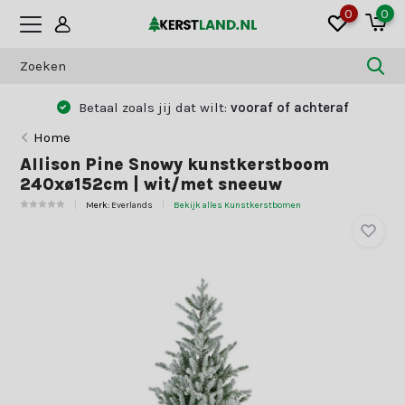
0
0
Betaal zoals jij dat wilt:
vooraf of achteraf
Home
Allison Pine Snowy kunstkerstboom
240xø152cm | wit/met sneeuw
Merk:
Everlands
Bekijk alles Kunstkerstbomen