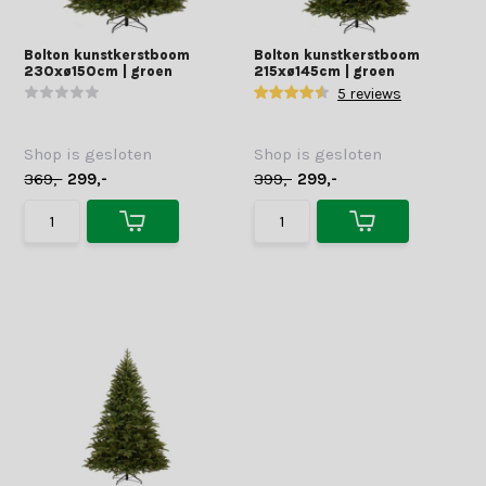
Bolton kunstkerstboom
Bolton kunstkerstboom
230xø150cm | groen
215xø145cm | groen
5 reviews
Shop is gesloten
Shop is gesloten
369,-
299,-
399,-
299,-