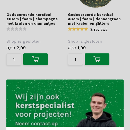
Gedecoreerde kerstbal
Gedecoreerde kerstbal
ø10cm | foam | champagne
ø8cm | foam | dennengroen
met kralen en diamantjes
met kralen en glitters
3 reviews
Shop is gesloten
Shop is gesloten
3,99
2,99
2,59
1,99