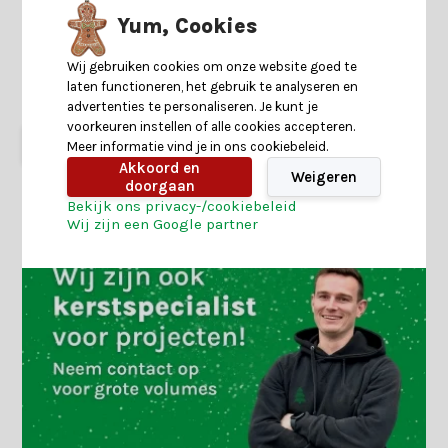
rookgrijs/warm wit |
rookgrijs/warm wit |
ø7,5x15cm
ø10x17,5cm
Yum, Cookies
Wij gebruiken cookies om onze website goed te
Shop is gesloten
Op voorraad
laten functioneren, het gebruik te analyseren en
9,99
4,90
9,99
6,99
advertenties te personaliseren. Je kunt je
voorkeuren instellen of alle cookies accepteren.
Meer informatie vind je in ons cookiebeleid.
Akkoord en
Weigeren
doorgaan
Bekijk ons privacy-/cookiebeleid
Wij zijn een Google partner