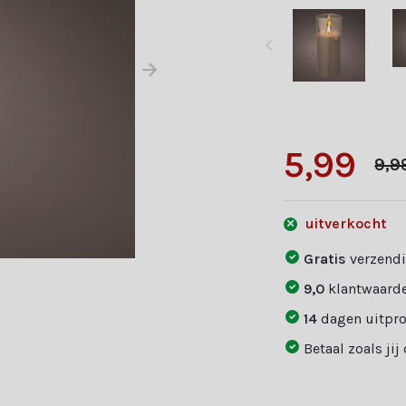
5,99
9,9
uitverkocht
Gratis
verzendi
9,0
klantwaarde
14
dagen uitpr
Betaal zoals jij