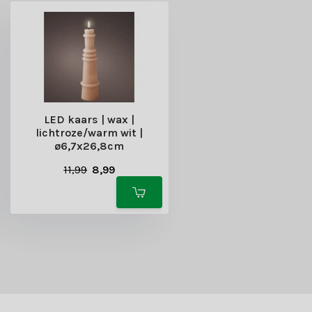
LED kaars | wax |
lichtroze/warm wit |
ø6,7x26,8cm
11,99
8,99