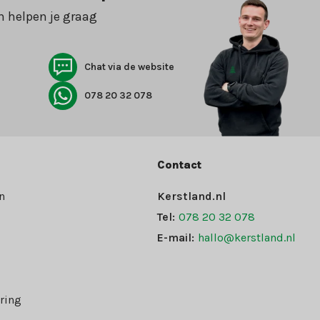
n helpen je graag
Chat via de website
078 20 32 078
Contact
n
Kerstland.nl
Tel:
078 20 32 078
E-mail:
hallo@kerstland.nl
ring