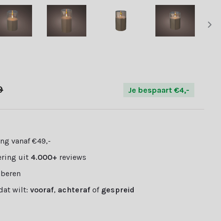
9
Je bespaart €4,-
ng vanaf €49,-
ring uit
4.000+
reviews
oberen
 dat wilt:
vooraf
,
achteraf
of
gespreid