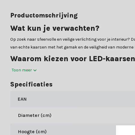
Productomschrijving
Wat kun je verwachten?
Op zoek naar sfeervolle en veilige verlichting voor je interieur
van echte kaarsen met het gemak en de veiligheid van moderne LE
Waarom kiezen voor LED-kaarsen
De LED-kaarsen van het merk Lumineo bieden de perfecte balans t
Toon meer
maken over kaarsvet of brandgevaar. Bovendien gaan onze LED-ka
Specificaties
LED-kaars:
Materiaal:
Glas & wax
EAN
Kleur:
Rookgrijs
Kleur verlichting:
Warm wit
Diameter (cm)
Specificaties
Hoogte (cm)