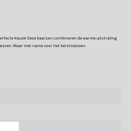
de perfecte keuze! Deze kaarsen combineren de warme uitstraling
seizoen. Maar met name voor het kerstseizoen.
n met kinderen of huisdieren en voor wie zich geen zorgen wil
een timer. Hieronder vindt je een aantal eigenschappen van de