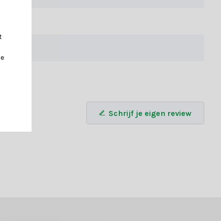
t
je
sen? Neem contact op met onze klantenservice of gebruik onze
Schrijf je eigen review
ED-kaarsen en maak van elk moment een bijzondere ervaring!