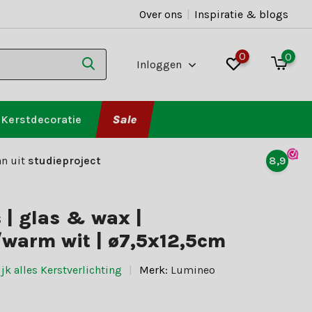
Over ons
|
Inspiratie & blogs
0
0
Inloggen
Kerstdecoratie
Sale
n uit
studieproject
8,9
 | glas & wax |
/warm wit | ø7,5x12,5cm
jk alles Kerstverlichting
Merk:
Lumineo