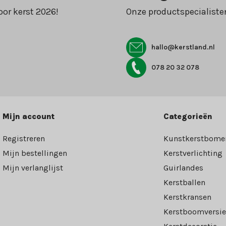
oor kerst 2026!
Onze productspecialiste
hallo@kerstland.nl
078 20 32 078
Mijn account
Categorieën
Registreren
Kunstkerstbome
Mijn bestellingen
Kerstverlichting
Mijn verlanglijst
Guirlandes
Kerstballen
Kerstkransen
Kerstboomversie