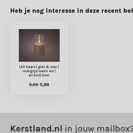
Heb je nog interesse in deze recent b
LED kaars | glas & wax |
rookgrijs/warm wit |
ø7,5x12,5cm
9,99
5,99
Kerstland.nl
in jouw mailbox