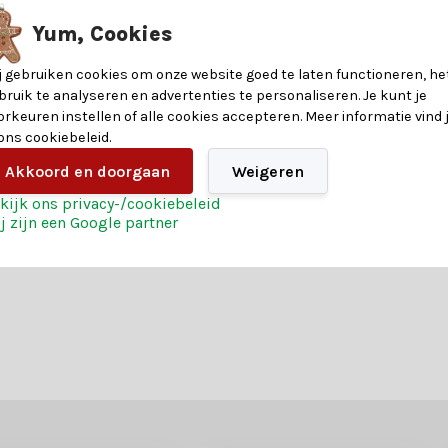
kaarsen. Voor meer informatie raadpleeg je de specificatietabel.
Yum, Cookies
12,5
j gebruiken cookies om onze website goed te laten functioneren, he
Glas & wax
bruik te analyseren en advertenties te personaliseren. Je kunt je
orkeuren instellen of alle cookies accepteren. Meer informatie vind 
 ons cookiebeleid.
Akkoord en doorgaan
Weigeren
raties. Weet je nog niet zeker welke LED-kaarsen bij jouw wensen pas
kijk ons privacy-/cookiebeleid
j zijn een Google partner
maar ook van uitstekende voorwaarden. Ontdek de voordelen:
 weet je zeker dat je goed zit. Bestel vandaag nog jouw sfeervolle L