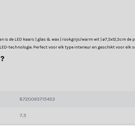
? Dan is de LED kaars | glas & wax | rookgrijs/warm wit | ø7,5x12,5cm 
D-technologie. Perfect voor elk type interieur en geschikt voor elk 
?
ussen sfeer, veiligheid en gebruiksgemak. Ze zijn ideaal voor gezinne
arsen lang mee en zijn ze vaak voorzien van handige functies zoals 
8720093715453
7,5
12,5