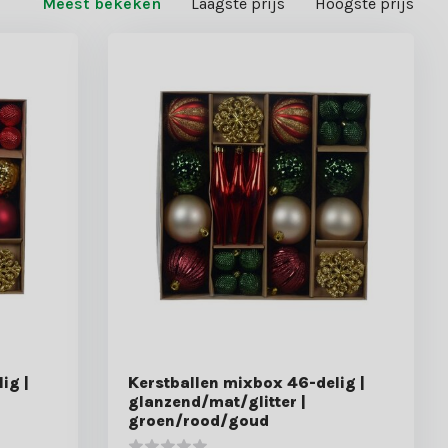
Meest bekeken
Laagste prijs
Hoogste prijs
ig |
Kerstballen mixbox 46-delig |
glanzend/mat/glitter |
groen/rood/goud