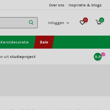
Over ons
|
Inspiratie & blogs
0
0
Inloggen
Kerstdecoratie
Sale
n uit
studieproject
8,9