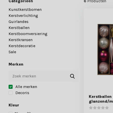
Categorieën
6
Producten
Kunstkerstbomen
Kerstverlichting
Guirlandes
Kerstballen
Kerstboomversiering
Kerstkransen
Kerstdecoratie
Sale
Merken
Alle merken
Decoris
Kerstballen
glanzend/ma
Kleur