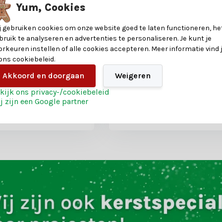
Yum, Cookies
j gebruiken cookies om onze website goed te laten functioneren, he
 mixbox 46-delig |
Kerstballen mixbox 46-del
bruik te analyseren en advertenties te personaliseren. Je kunt je
t/glitter |
glanzend/mat/glitter |
orkeuren instellen of alle cookies accepteren. Meer informatie vind 
rood/zilver/wit
 ons cookiebeleid.
Akkoord en doorgaan
Weigeren
oten
Shop is gesloten
kijk ons privacy-/cookiebeleid
26,99
j zijn een Google partner
22,99