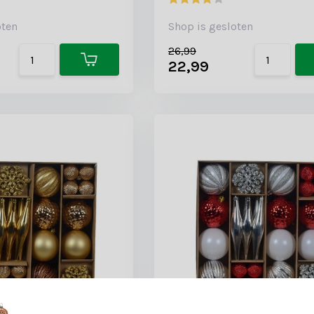
oten
Shop is gesloten
26,99
22,99