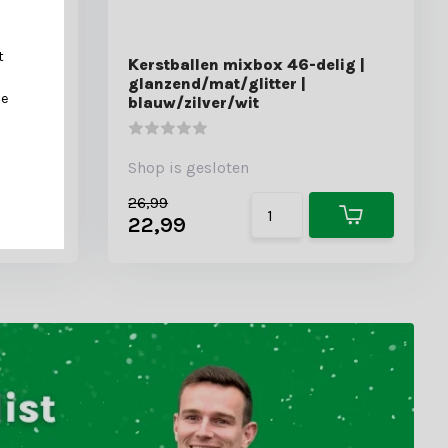
t
ig |
Kerstballen mixbox 46-delig |
glanzend/mat/glitter |
je
blauw/zilver/wit
Shop is gesloten
26,99
22,99