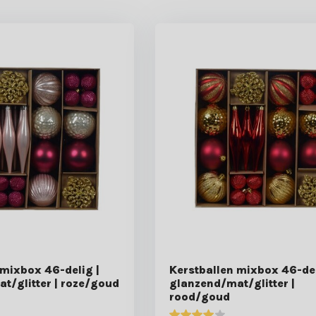
 mixbox 46-delig |
Kerstballen mixbox 46-del
t/glitter | roze/goud
glanzend/mat/glitter |
rood/goud