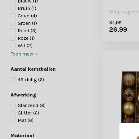
Blauw
(1)
Bruin
(1)
Shop is gesl
Goud
(4)
34,99
Groen
(1)
26,99
Rood
(3)
Roze
(1)
Wit
(2)
Toon meer
Aantal kerstballen
46-delig
(6)
Afwerking
Glanzend
(6)
Glitter
(6)
Mat
(6)
Materiaal