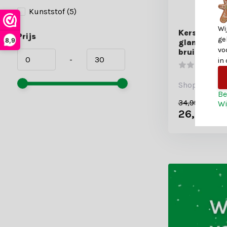
Kunststof
(5)
Wi
Kerstballen
Prijs
ge
8,9
glanzend/ma
vo
bruin/goud
-
in
Shop is gesl
Be
34,99
Wi
26,99