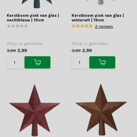
Kerstboom piek van glas |
Kerstboom piek van glas |
nachtblauw | 19cm
winterwit | 19cm
2 reviews
Shop is gesloten
Shop is gesloten
3,99
2,99
3,99
2,99