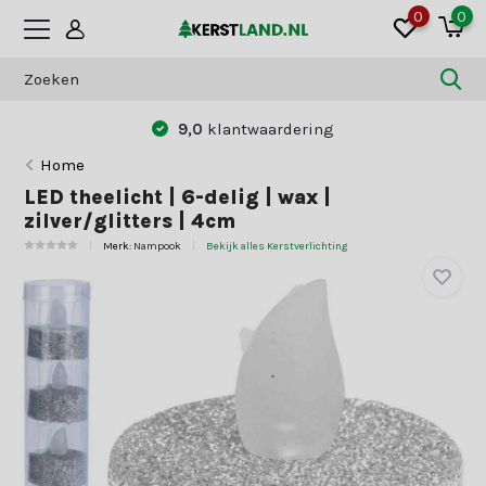
0
0
9,0
klantwaardering
Home
LED theelicht | 6-delig | wax |
zilver/glitters | 4cm
Merk:
Nampook
Bekijk alles Kerstverlichting