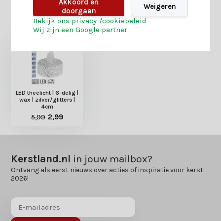
Akkoord en
Weigeren
doorgaan
Heb je nog interesse in deze recent bekeken
Bekijk ons privacy-/cookiebeleid
producten?
Wij zijn een Google partner
LED theelicht | 6-delig |
wax | zilver/glitters |
4cm
5,99
2,99
Kerstland.nl
in jouw mailbox?
Ontvang als eerst nieuws over acties of inspiratie voor kerst
2026!