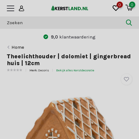
0
0
9,0
klantwaardering
Home
Theelichthouder | dolomiet | gingerbread
huis | 12cm
Merk:
Decoris
Bekijk alles Kerstdecoratie