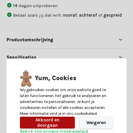
14
dagen uitproberen
Betaal zoals jij dat wilt:
vooraf
,
achteraf
of
gespreid
Productomschrijving
Specificaties
Reviews
Yum, Cookies
Wij gebruiken cookies om onze website goed te
Delen
laten functioneren, het gebruik te analyseren en
advertenties te personaliseren. Je kunt je
voorkeuren instellen of alle cookies accepteren.
Meer informatie vind je in ons cookiebeleid.
Heb je nog interesse in deze recent bekeken
Akkoord en
producten?
Weigeren
doorgaan
Bekijk ons privacy-/cookiebeleid